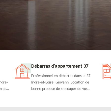
Débarras d'appartement 37
Professionnel en débarras dans le 37
ndre-
Indre-et-Loire, Giovanni Location de
rras
benne propose de s'occuper de vos
n
projets de débarras d'appartement à un
rapide
tarif pas cher. Fournit un travail de
qualité en toute circonstance