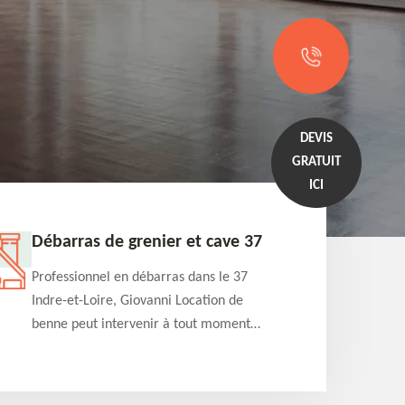
DEVIS
GRATUIT
ICI
Débarras de grenier et cave 37
Entrep
Professionnel en débarras dans le 37
Professi
Indre-et-Loire, Giovanni Location de
Indre-et
benne peut intervenir à tout moment
benne es
pour s'occuper du débarras de grenier et
années e
cave. Prestation de qualité et devis
projets 
détaillé offert
appartem