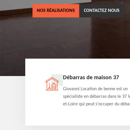
NOS RÉALISATIONS
CONTACTEZ NOUS
ne 37
Débarras de maison 37
as dans le 37 Indre-
Giovanni Location de benne est un
cation de benne
spécialiste en débarras dans le 37 I
clients des bennes
et-Loire qui peut s'occuper du déba
tés qu'ils peuvent
de votre maison gratuitement selo
ng terme.
différentes condition. Intervention 
et efficace