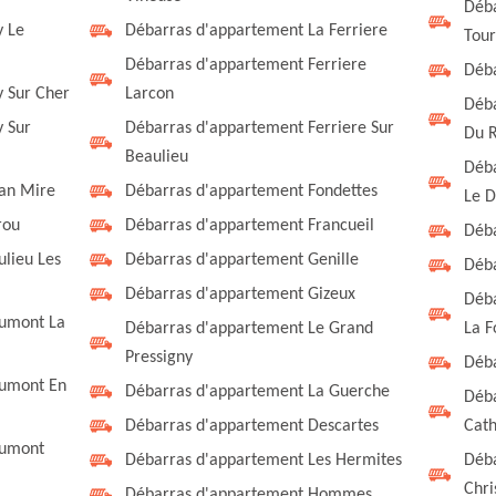
Déba
y Le
Débarras d'appartement La Ferriere
Tour
Débarras d'appartement Ferriere
Déba
 Sur Cher
Larcon
Déba
 Sur
Débarras d'appartement Ferriere Sur
Du 
Beaulieu
Déba
lan Mire
Débarras d'appartement Fondettes
Le D
rou
Débarras d'appartement Francueil
Déba
lieu Les
Débarras d'appartement Genille
Déba
Débarras d'appartement Gizeux
Déba
umont La
Débarras d'appartement Le Grand
La F
Pressigny
Déba
aumont En
Débarras d'appartement La Guerche
Déba
Débarras d'appartement Descartes
Cath
aumont
Débarras d'appartement Les Hermites
Déba
Chri
Débarras d'appartement Hommes