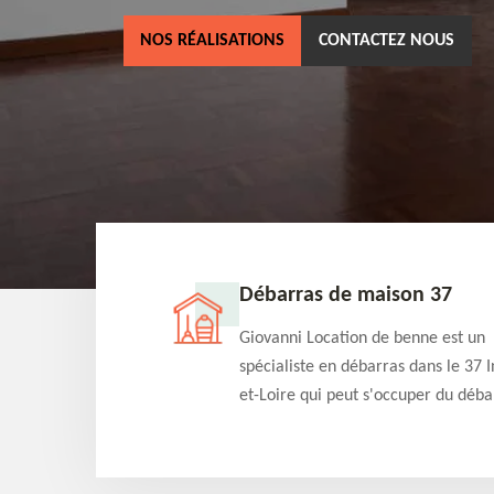
NOS RÉALISATIONS
CONTACTEZ NOUS
e maison 37
Débarras d'apparteme
ion de benne est un
Professionnel en débarras da
débarras dans le 37 Indre-
Indre-et-Loire, Giovanni Loc
eut s'occuper du débarras
benne propose de s'occuper 
n gratuitement selon
projets de débarras d'appar
dition. Intervention rapide
tarif pas cher. Fournit un tra
qualité en toute circonstanc