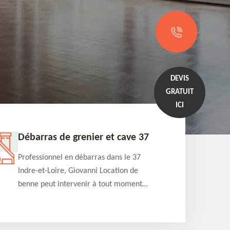
DEVIS
GRATUIT
ICI
Entreprise de débarras 37
L
Professionnel en débarras dans le 37
Sp
Indre-et-Loire, Giovanni Location de
e
benne est en activité depuis plusieurs
pr
années et pourra s'occuper de vos
de
projets de débarras de maison,
lo
appartement, cave et grenier. Vous fait