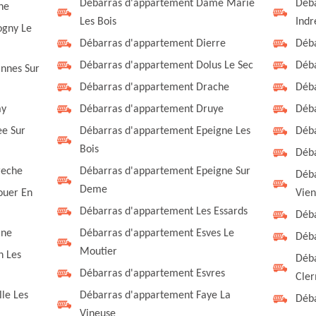
Débarras d'appartement Dame Marie
Déba
he
Les Bois
Indr
ogny Le
Débarras d'appartement Dierre
Déba
Débarras d'appartement Dolus Le Sec
Déb
nnes Sur
Débarras d'appartement Drache
Déba
ay
Débarras d'appartement Druye
Déba
ee Sur
Débarras d'appartement Epeigne Les
Déba
Bois
Déba
reche
Débarras d'appartement Epeigne Sur
Déba
Deme
ouer En
Vie
Débarras d'appartement Les Essards
Déba
ine
Débarras d'appartement Esves Le
Déba
Moutier
n Les
Déba
Débarras d'appartement Esvres
Cler
le Les
Débarras d'appartement Faye La
Déb
Vineuse