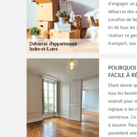
d'engager un p
débarras des a
Location de be
tri de tous le
réaliser ce ge
transport, nos
POURQUOI 
FACILE À R
Etant donné qu
tous les besoi
endroit pour m
logique si les
nombreux. Ce q
à assurer. Par
possèdent une