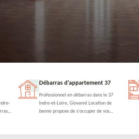
nt 37
Débarras de grenier et cave 37
ns le 37
Professionnel en débarras dans le 37
ation de
Indre-et-Loire, Giovanni Location de
de vos
benne peut intervenir à tout moment
tement à un
pour s'occuper du débarras de grenier et
vail de
cave. Prestation de qualité et devis
e
détaillé offert