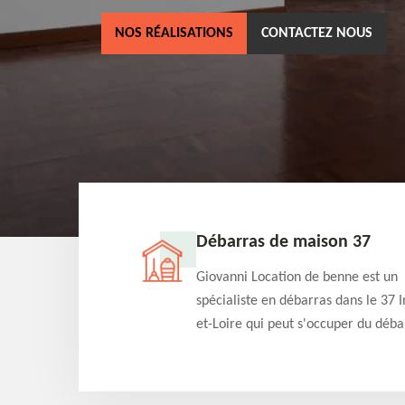
NOS RÉALISATIONS
CONTACTEZ NOUS
ne 37
Débarras de maison 37
as dans le 37 Indre-
Giovanni Location de benne est un
cation de benne
spécialiste en débarras dans le 37 I
clients des bennes
et-Loire qui peut s'occuper du déba
tés qu'ils peuvent
de votre maison gratuitement selo
ng terme.
différentes condition. Intervention 
et efficace