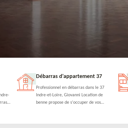
Débarras d'appartement 37
Professionnel en débarras dans le 37
ndre-
Indre-et-Loire, Giovanni Location de
rras
benne propose de s'occuper de vos
n
projets de débarras d'appartement à un
rapide
tarif pas cher. Fournit un travail de
qualité en toute circonstance