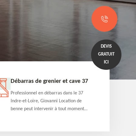
DEVIS
GRATUIT
ICI
Débarras de grenier et cave 37
Entrep
Professionnel en débarras dans le 37
Professi
Indre-et-Loire, Giovanni Location de
Indre-et
benne peut intervenir à tout moment
benne es
pour s'occuper du débarras de grenier et
années e
cave. Prestation de qualité et devis
projets 
détaillé offert
appartem