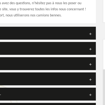
us avez des questions, n'hésitez pas à nous les poser ou
e site, vous y trouverez toutes les infos nous concernant !
ort, nous utiliserons nos camions bennes.
L