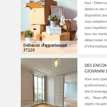
faut ! Débarr
débarras des 
disposition po
nous adapteron
vous inquiétez
tous vos meubl
débarrassés ma
d'informations
DES ENCOM
GIOVANNI 
Vous avez que
professionnel 
électroménager
etc... Nous of
objets récupér