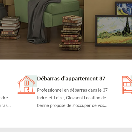
Débarras d'appartement 37
Professionnel en débarras dans le 37
ndre-
Indre-et-Loire, Giovanni Location de
rras
benne propose de s'occuper de vos
n
projets de débarras d'appartement à un
rapide
tarif pas cher. Fournit un travail de
qualité en toute circonstance