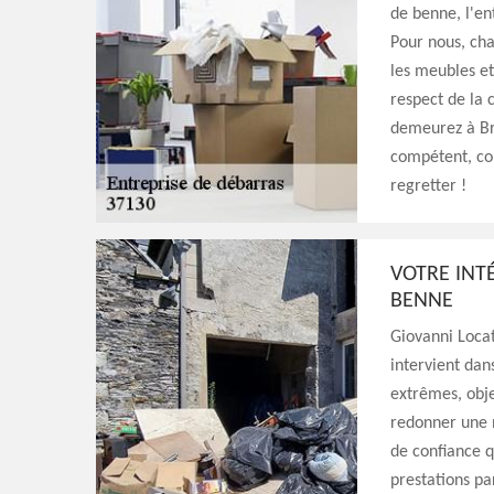
de benne, l'en
Pour nous, cha
les meubles et
respect de la c
demeurez à Br
compétent, con
regretter !
VOTRE INT
BENNE
Giovanni Loca
intervient dan
extrêmes, obje
redonner une n
de confiance q
prestations par