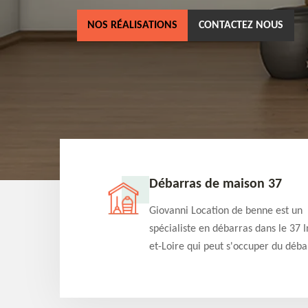
NOS RÉALISATIONS
CONTACTEZ NOUS
ne 37
Débarras de maison 37
as dans le 37 Indre-
Giovanni Location de benne est un
cation de benne
spécialiste en débarras dans le 37 I
clients des bennes
et-Loire qui peut s'occuper du déba
tés qu'ils peuvent
de votre maison gratuitement selo
ng terme.
différentes condition. Intervention 
et efficace