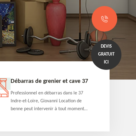
DEVIS
GRATUIT
ICI
Débarras de grenier et cave 37
Entrep
Professionnel en débarras dans le 37
Professi
Indre-et-Loire, Giovanni Location de
Indre-et
benne peut intervenir à tout moment
benne es
pour s'occuper du débarras de grenier et
années e
cave. Prestation de qualité et devis
projets 
détaillé offert
appartem