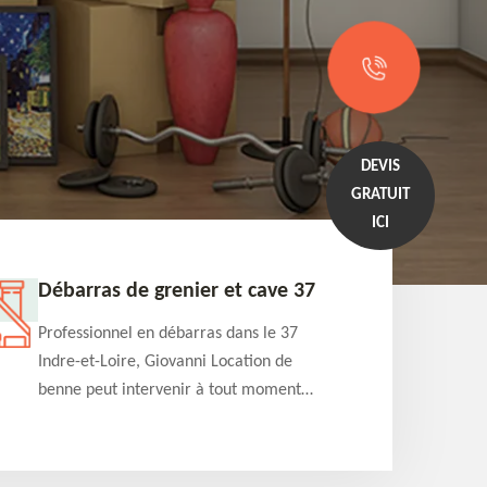
DEVIS
GRATUIT
ICI
Débarras de grenier et cave 37
Entrep
Professionnel en débarras dans le 37
Professi
Indre-et-Loire, Giovanni Location de
Indre-et
benne peut intervenir à tout moment
benne es
pour s'occuper du débarras de grenier et
années e
cave. Prestation de qualité et devis
projets 
détaillé offert
appartem