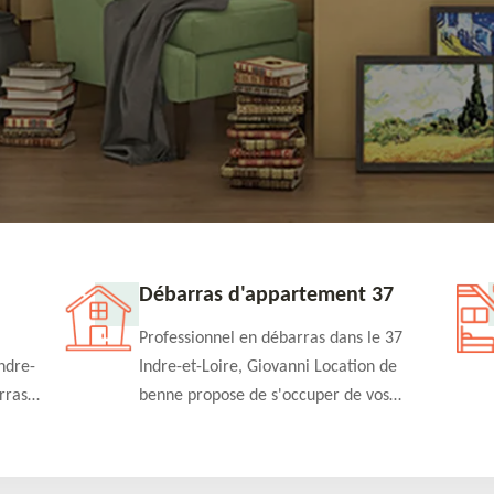
Débarras d'appartement 37
Professionnel en débarras dans le 37
ndre-
Indre-et-Loire, Giovanni Location de
rras
benne propose de s'occuper de vos
n
projets de débarras d'appartement à un
rapide
tarif pas cher. Fournit un travail de
qualité en toute circonstance