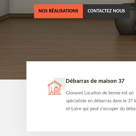
NOS RÉALISATIONS
CONTACTEZ NOUS
ne 37
Débarras de maison 37
as dans le 37 Indre-
Giovanni Location de benne est un
cation de benne
spécialiste en débarras dans le 37 I
clients des bennes
et-Loire qui peut s'occuper du déba
tés qu'ils peuvent
de votre maison gratuitement selo
ng terme.
différentes condition. Intervention 
et efficace