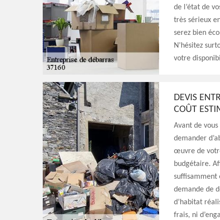
de l’état de v
très sérieux 
serez bien éco
N’hésitez surt
votre disponibi
DEVIS ENT
COÛT ESTI
Avant de vous
demander d’ab
œuvre de votre
budgétaire. Af
suffisamment é
demande de de
d’habitat réal
frais, ni d’en