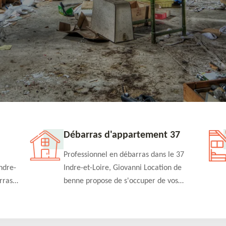
Débarras d'appartement 37
Professionnel en débarras dans le 37
ndre-
Indre-et-Loire, Giovanni Location de
rras
benne propose de s'occuper de vos
n
projets de débarras d'appartement à un
rapide
tarif pas cher. Fournit un travail de
qualité en toute circonstance