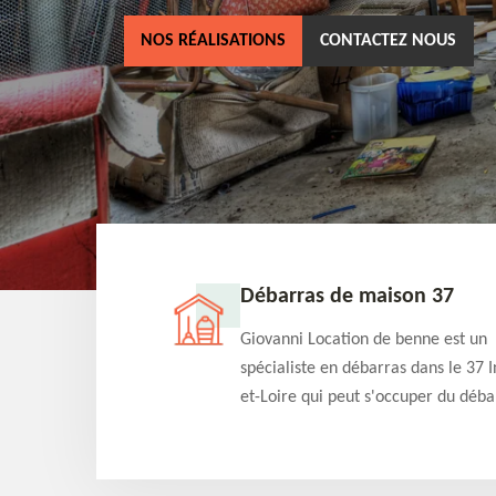
NOS RÉALISATIONS
CONTACTEZ NOUS
ne 37
Débarras de maison 37
as dans le 37 Indre-
Giovanni Location de benne est un
cation de benne
spécialiste en débarras dans le 37 I
clients des bennes
et-Loire qui peut s'occuper du déba
tés qu'ils peuvent
de votre maison gratuitement selo
ng terme.
différentes condition. Intervention 
et efficace