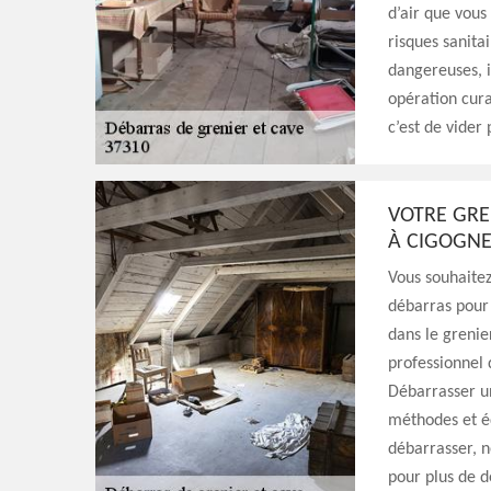
d’air que vous
risques sanita
dangereuses, i
opération cura
c’est de vider
VOTRE GRE
À CIGOGN
Vous souhaite
débarras pour 
dans le grenie
professionnel 
Débarrasser un
méthodes et éq
débarrasser, n
pour plus de dé