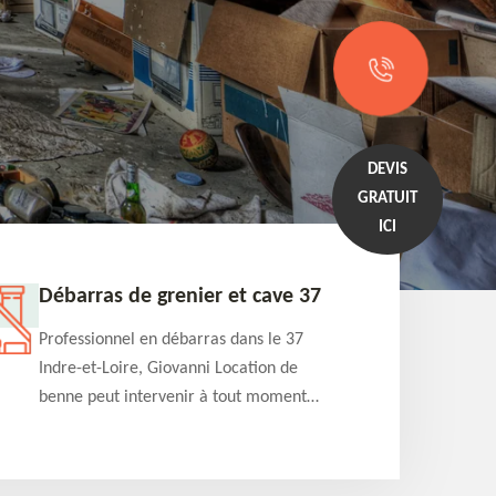
DEVIS
GRATUIT
ICI
Débarras de grenier et cave 37
Entrep
Professionnel en débarras dans le 37
Professi
Indre-et-Loire, Giovanni Location de
Indre-et
benne peut intervenir à tout moment
benne es
pour s'occuper du débarras de grenier et
années e
cave. Prestation de qualité et devis
projets 
détaillé offert
appartem