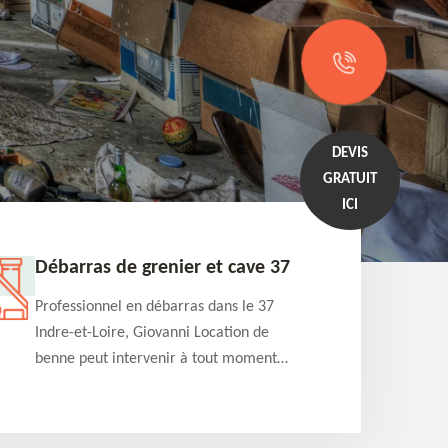
DEVIS
GRATUIT
ICI
Débarras de grenier et cave 37
Entrep
Professionnel en débarras dans le 37
Professi
Indre-et-Loire, Giovanni Location de
Indre-et
benne peut intervenir à tout moment
benne es
pour s'occuper du débarras de grenier et
années e
cave. Prestation de qualité et devis
projets 
détaillé offert
appartem