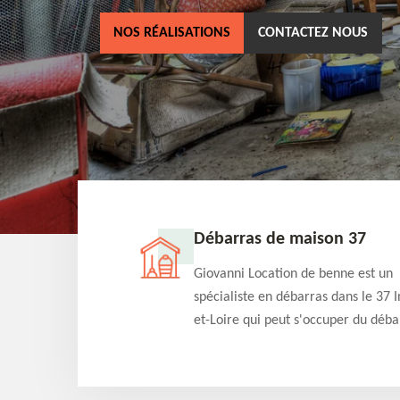
NOS RÉALISATIONS
CONTACTEZ NOUS
ne 37
Débarras de maison 37
as dans le 37 Indre-
Giovanni Location de benne est un
cation de benne
spécialiste en débarras dans le 37 I
clients des bennes
et-Loire qui peut s'occuper du déba
tés qu'ils peuvent
de votre maison gratuitement selo
ng terme.
différentes condition. Intervention 
et efficace