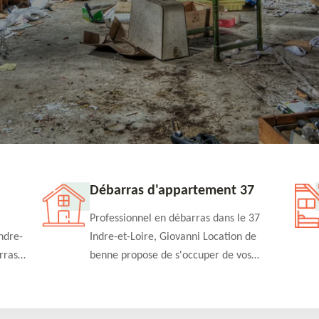
Débarras d'appartement 37
Professionnel en débarras dans le 37
ndre-
Indre-et-Loire, Giovanni Location de
rras
benne propose de s'occuper de vos
n
projets de débarras d'appartement à un
rapide
tarif pas cher. Fournit un travail de
qualité en toute circonstance