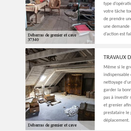
type d’opératio
votre tâche to
de prendre une
une demande d
d’action est f
TRAVAUX D
Même si le gre
indispensable 
nettoyage d’u
garder la bonn
pas à investir 
et grenier afi
prestataire le
déplacement.