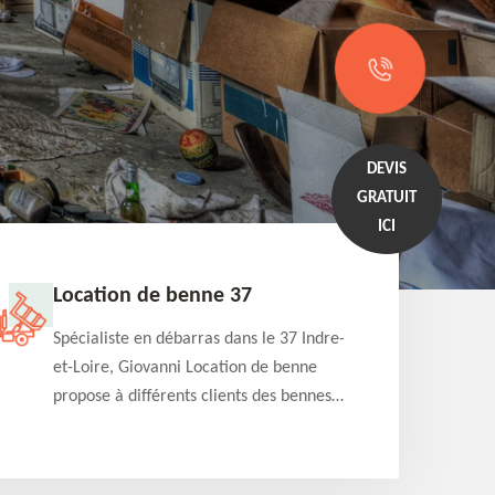
DEVIS
GRATUIT
ICI
Location de benne 37
Débarr
Spécialiste en débarras dans le 37 Indre-
Giovanni
et-Loire, Giovanni Location de benne
spéciali
propose à différents clients des bennes
et-Loire
de différentes capacités qu'ils peuvent
de votre
louer à court ou à long terme.
différen
et effica