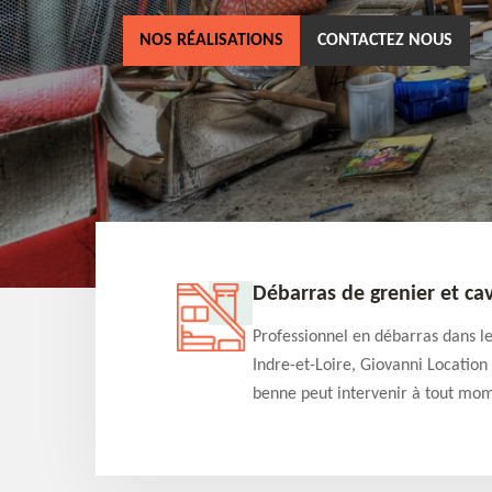
NOS RÉALISATIONS
CONTACTEZ NOUS
rtement 37
Débarras de grenier et cave
rras dans le 37
Professionnel en débarras dans le 
nni Location de
Indre-et-Loire, Giovanni Location d
ccuper de vos
benne peut intervenir à tout mome
d'appartement à un
pour s'occuper du débarras de gren
 un travail de
cave. Prestation de qualité et devis
onstance
détaillé offert