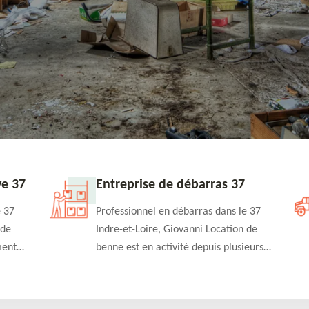
 37
Entreprise de débarras 37
37
Professionnel en débarras dans le 37
e
Indre-et-Loire, Giovanni Location de
nt
benne est en activité depuis plusieurs
ier et
années et pourra s'occuper de vos
projets de débarras de maison,
appartement, cave et grenier. Vous fait