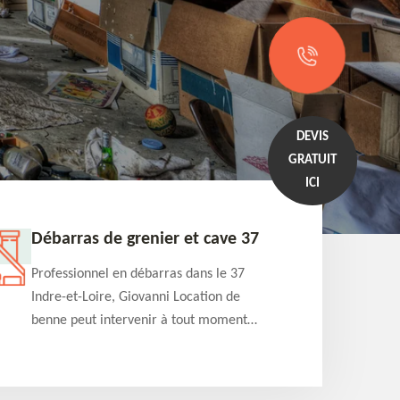
DEVIS
GRATUIT
ICI
Débarras de grenier et cave 37
Entrep
Professionnel en débarras dans le 37
Professi
Indre-et-Loire, Giovanni Location de
Indre-et
benne peut intervenir à tout moment
benne es
pour s'occuper du débarras de grenier et
années e
cave. Prestation de qualité et devis
projets 
détaillé offert
appartem