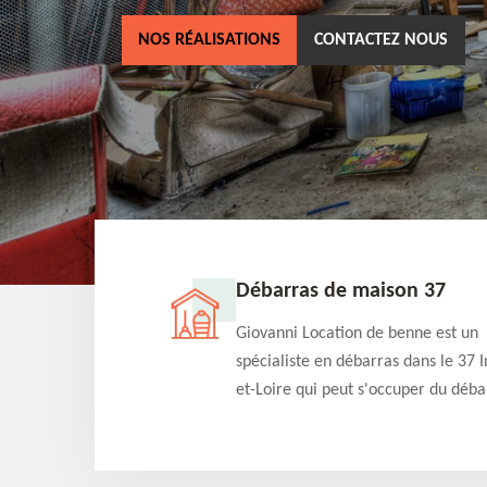
NOS RÉALISATIONS
CONTACTEZ NOUS
ne 37
Débarras de maison 37
as dans le 37 Indre-
Giovanni Location de benne est un
cation de benne
spécialiste en débarras dans le 37 I
clients des bennes
et-Loire qui peut s'occuper du déba
tés qu'ils peuvent
de votre maison gratuitement selo
ng terme.
différentes condition. Intervention 
et efficace