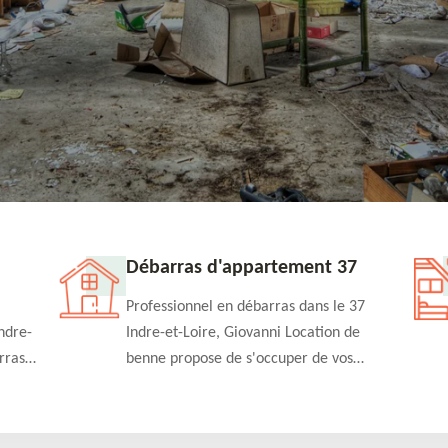
Débarras d'appartement 37
Professionnel en débarras dans le 37
ndre-
Indre-et-Loire, Giovanni Location de
rras
benne propose de s'occuper de vos
n
projets de débarras d'appartement à un
rapide
tarif pas cher. Fournit un travail de
qualité en toute circonstance