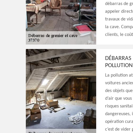
débarras de gr
appeler direct
travaux de vid
la cave. Compa
clients, le coû
DÉBARRAS 
POLLUTION
La pollution a
voitures ancie
des objets que 
d’air que vous
risques sanita
dangereuses, i
opération cura
c’est de vider