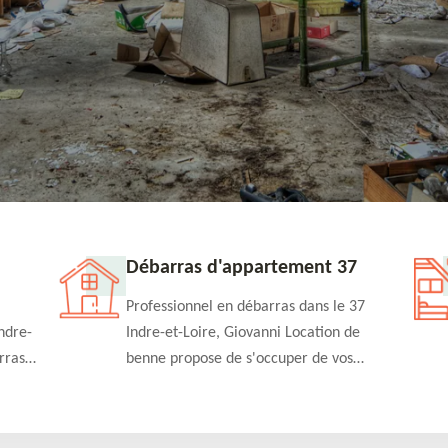
Débarras d'appartement 37
Professionnel en débarras dans le 37
ndre-
Indre-et-Loire, Giovanni Location de
rras
benne propose de s'occuper de vos
n
projets de débarras d'appartement à un
rapide
tarif pas cher. Fournit un travail de
qualité en toute circonstance