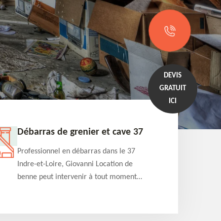
DEVIS
GRATUIT
ICI
Débarras de grenier et cave 37
Entrep
Professionnel en débarras dans le 37
Professi
Indre-et-Loire, Giovanni Location de
Indre-et
benne peut intervenir à tout moment
benne es
pour s'occuper du débarras de grenier et
années e
cave. Prestation de qualité et devis
projets 
détaillé offert
appartem