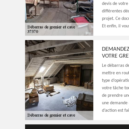
devis de votre
différentes dé
projet. Ce doc
Et enfin, il v
DEMANDEZ 
VOTRE GRE
Le débarras de
mettre en rout
type d’opératio
votre tâche to
de prendre une
une demande d
d’action est f