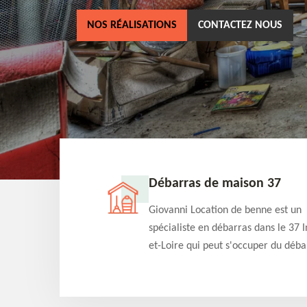
NOS RÉALISATIONS
CONTACTEZ NOUS
ne 37
Débarras de maison 37
as dans le 37 Indre-
Giovanni Location de benne est un
cation de benne
spécialiste en débarras dans le 37 I
clients des bennes
et-Loire qui peut s'occuper du déba
tés qu'ils peuvent
de votre maison gratuitement selo
ng terme.
différentes condition. Intervention 
et efficace