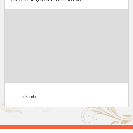
Débarras de grenier et cave Nouzilly
indisponible