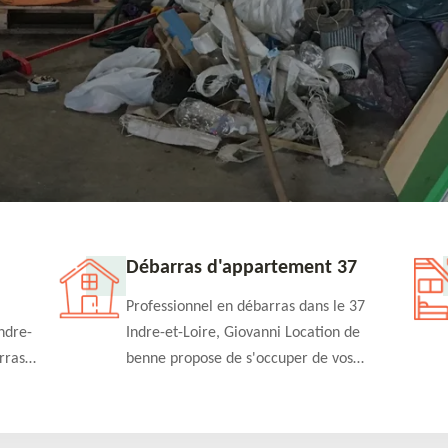
Débarras d'appartement 37
Professionnel en débarras dans le 37
ndre-
Indre-et-Loire, Giovanni Location de
rras
benne propose de s'occuper de vos
n
projets de débarras d'appartement à un
rapide
tarif pas cher. Fournit un travail de
qualité en toute circonstance