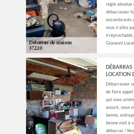
règle absolue 
débarrasser to
encombrants d
vous n'allez pa
irréprochable,
Giovanni Locat
DÉBARRAS 
LOCATION 
Débarrasser un
de faire appel
qui vous amèn
assuré, nous v
benne, entrepr
benne met à vo
débarras ! Nos