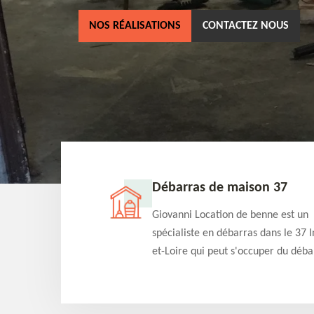
NOS RÉALISATIONS
CONTACTEZ NOUS
ne 37
Débarras de maison 37
as dans le 37 Indre-
Giovanni Location de benne est un
cation de benne
spécialiste en débarras dans le 37 I
clients des bennes
et-Loire qui peut s'occuper du déba
tés qu'ils peuvent
de votre maison gratuitement selo
ng terme.
différentes condition. Intervention 
et efficace