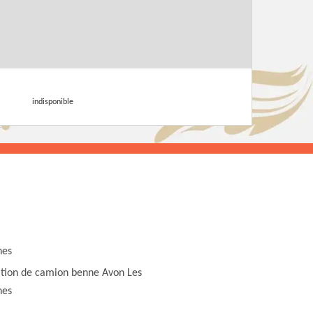
indisponible
hes
tion de camion benne Avon Les
hes