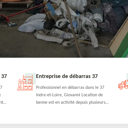
37
Location de benne 37
 le 37
Spécialiste en débarras dans le 37 Indre-
on de
et-Loire, Giovanni Location de benne
usieurs
propose à différents clients des bennes
vos
de différentes capacités qu'ils peuvent
louer à court ou à long terme.
ous fait