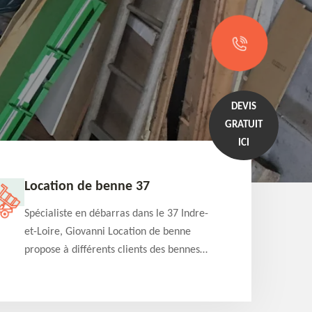
DEVIS
GRATUIT
ICI
Débarras de maison 37
Déb
Giovanni Location de benne est un
Prof
spécialiste en débarras dans le 37 Indre-
Indr
et-Loire qui peut s'occuper du débarras
benn
de votre maison gratuitement selon
proj
différentes condition. Intervention rapide
tari
et efficace
qual