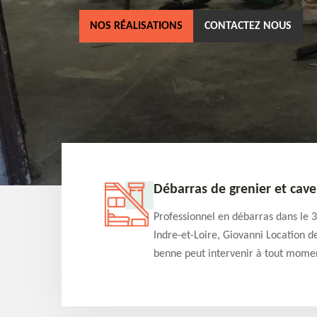
NOS RÉALISATIONS
CONTACTEZ NOUS
renier et cave 37
Entreprise de débarras 
débarras dans le 37
Professionnel en débarras dans
iovanni Location de
Indre-et-Loire, Giovanni Locati
venir à tout moment
benne est en activité depuis pl
u débarras de grenier et
années et pourra s'occuper de 
de qualité et devis
projets de débarras de maison,
appartement, cave et grenier. V