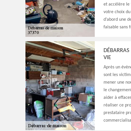
et accélère le
votre choix du
d’abord une de
faisable sans 
DÉBARRAS 
VIE
Après un évèn
sont les victi
mener une nouv
le changement
aider à efface
réaliser ce pr
prestataire pr
commercialisat