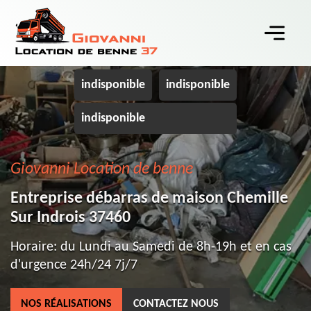
indisponible
indisponible
indisponible
Giovanni Location de benne
Entreprise débarras de maison Chemille
Sur Indrois 37460
Horaire: du Lundi au Samedi de 8h-19h et en cas
d'urgence 24h/24 7j/7
NOS RÉALISATIONS
CONTACTEZ NOUS