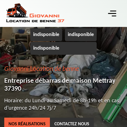
indisponible
indisponible
indisponible
Giovanni Location de benne
Entreprise débarras de maison Mettray
37390
Horaire: du Lundi au Samedi de 8h-19h et en cas
d'urgence 24h/24 7j/7
NOS RÉALISATIONS
CONTACTEZ NOUS