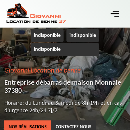
indisponible
indisponible
indisponible
Giovanni Location de benne
Entreprise débarras de maison Monnaie
37380
Horaire: du Lundi au Samedi de 8h-19h et en cas
d'urgence 24h/24 7j/7
NOS RÉALISATIONS
CONTACTEZ NOUS