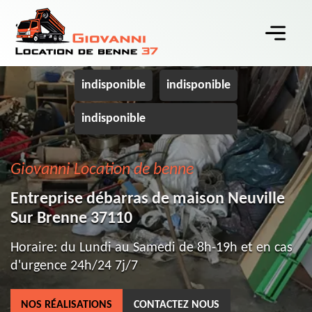
indisponible
indisponible
indisponible
Giovanni Location de benne
Entreprise débarras de maison Neuville
Sur Brenne 37110
Horaire: du Lundi au Samedi de 8h-19h et en cas
d'urgence 24h/24 7j/7
NOS RÉALISATIONS
CONTACTEZ NOUS