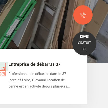
DEVIS
GRATUIT
ICI
Entreprise de débarras 37
Locati
Professionnel en débarras dans le 37
Spéciali
Indre-et-Loire, Giovanni Location de
et-Loire
benne est en activité depuis plusieurs
propose 
années et pourra s'occuper de vos
de diffé
projets de débarras de maison,
louer à 
appartement, cave et grenier. Vous fait