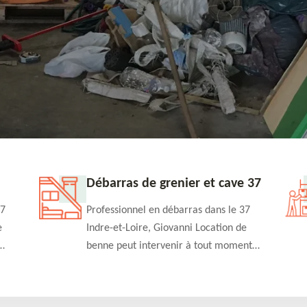
Débarras de grenier et cave 37
37
Professionnel en débarras dans le 37
e
Indre-et-Loire, Giovanni Location de
benne peut intervenir à tout moment
 à un
pour s'occuper du débarras de grenier et
cave. Prestation de qualité et devis
détaillé offert