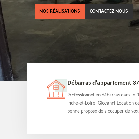
NOS RÉALISATIONS
CONTACTEZ NOUS
son 37
Débarras d'appartement 37
 benne est un
Professionnel en débarras dans le 
as dans le 37 Indre-
Indre-et-Loire, Giovanni Location d
ccuper du débarras
benne propose de s'occuper de vos
uitement selon
projets de débarras d'appartement
 Intervention rapide
tarif pas cher. Fournit un travail de
qualité en toute circonstance