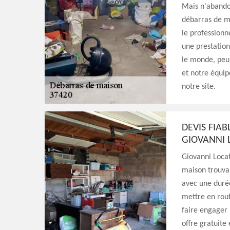
Mais n'abandon
débarras de ma
le professionn
une prestation 
le monde, peu
et notre équip
notre site.
DEVIS FIA
GIOVANNI 
Giovanni Locat
maison trouvab
avec une durée
mettre en rout
faire engager 
offre gratuite