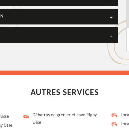
ON
AUTRES SERVICES
Débarras de grenier et cave Rigny
Loca
 Usse
Usse
Loca
ny Usse