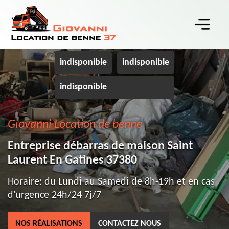
indisponible
indisponible
indisponible
Giovanni Location de benne
Entreprise débarras de maison Saint
Laurent En Gatines 37380
Horaire: du Lundi au Samedi de 8h-19h et en cas
d'urgence 24h/24 7j/7
NOS RÉALISATIONS
CONTACTEZ NOUS