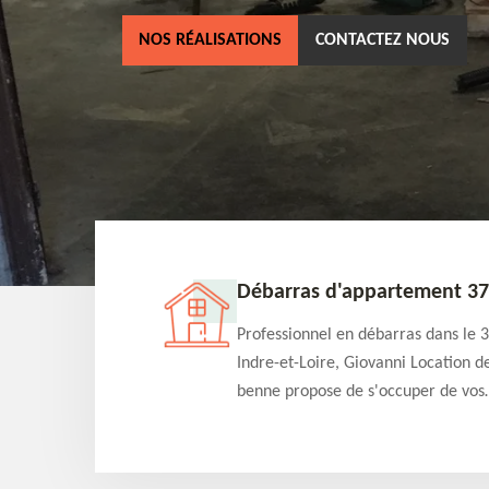
NOS RÉALISATIONS
CONTACTEZ NOUS
son 37
Débarras d'appartement 37
 benne est un
Professionnel en débarras dans le 
as dans le 37 Indre-
Indre-et-Loire, Giovanni Location d
ccuper du débarras
benne propose de s'occuper de vos
uitement selon
projets de débarras d'appartement
 Intervention rapide
tarif pas cher. Fournit un travail de
qualité en toute circonstance