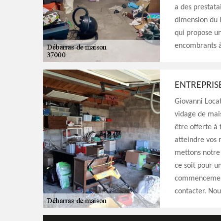
a des prestata
dimension du l
qui propose un
encombrants à
ENTREPRIS
Giovanni Locat
vidage de mais
être offerte à 
atteindre vos r
mettons notre 
ce soit pour 
commencement 
contacter. No