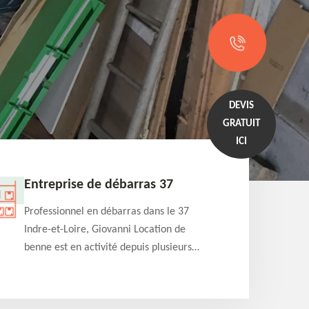
DEVIS
GRATUIT
ICI
Entreprise de débarras 37
Locati
Professionnel en débarras dans le 37
Spéciali
Indre-et-Loire, Giovanni Location de
et-Loire
benne est en activité depuis plusieurs
propose 
années et pourra s'occuper de vos
de diffé
projets de débarras de maison,
louer à 
appartement, cave et grenier. Vous fait