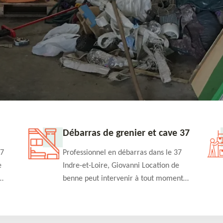
Débarras de grenier et cave 37
37
Professionnel en débarras dans le 37
e
Indre-et-Loire, Giovanni Location de
benne peut intervenir à tout moment
 à un
pour s'occuper du débarras de grenier et
cave. Prestation de qualité et devis
détaillé offert