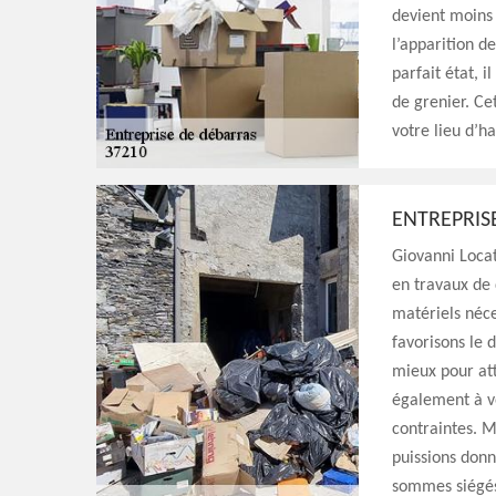
devient moins 
l’apparition d
parfait état, i
de grenier. Ce
votre lieu d’h
ENTREPRIS
Giovanni Locat
en travaux de 
matériels néce
favorisons le 
mieux pour att
également à vo
contraintes. 
puissions donn
sommes siégés 