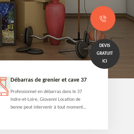
DEVIS
GRATUIT
ICI
Débarras de grenier et cave 37
Entrep
Professionnel en débarras dans le 37
Professi
Indre-et-Loire, Giovanni Location de
Indre-et
benne peut intervenir à tout moment
benne es
pour s'occuper du débarras de grenier et
années e
cave. Prestation de qualité et devis
projets 
détaillé offert
appartem