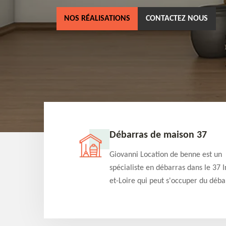
NOS RÉALISATIONS
CONTACTEZ NOUS
ne 37
Débarras de maison 37
as dans le 37 Indre-
Giovanni Location de benne est un
cation de benne
spécialiste en débarras dans le 37 I
clients des bennes
et-Loire qui peut s'occuper du déba
tés qu'ils peuvent
de votre maison gratuitement selo
ng terme.
différentes condition. Intervention 
et efficace