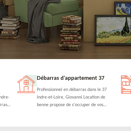
Débarras d'appartement 37
Professionnel en débarras dans le 37
ndre-
Indre-et-Loire, Giovanni Location de
rras
benne propose de s'occuper de vos
n
projets de débarras d'appartement à un
rapide
tarif pas cher. Fournit un travail de
qualité en toute circonstance