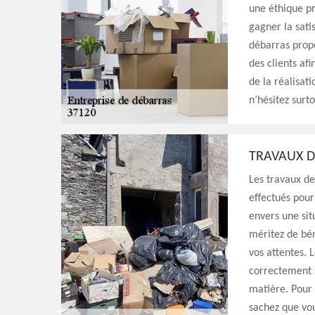
une éthique pr
gagner la sati
débarras propo
des clients af
de la réalisat
n’hésitez surt
TRAVAUX D
Les travaux de
effectués pour
envers une sit
méritez de bén
vos attentes. 
correctement s
matière. Pour 
sachez que vo