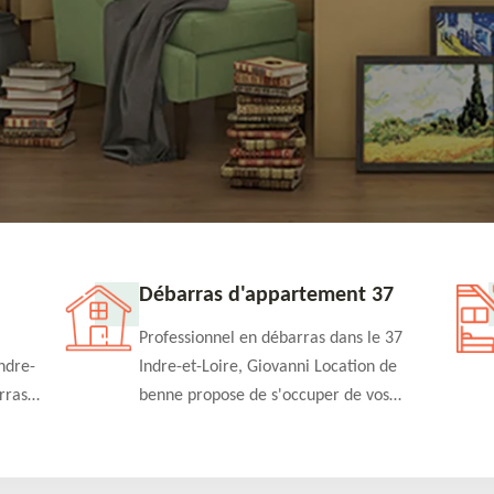
Débarras d'appartement 37
Professionnel en débarras dans le 37
ndre-
Indre-et-Loire, Giovanni Location de
rras
benne propose de s'occuper de vos
n
projets de débarras d'appartement à un
rapide
tarif pas cher. Fournit un travail de
qualité en toute circonstance