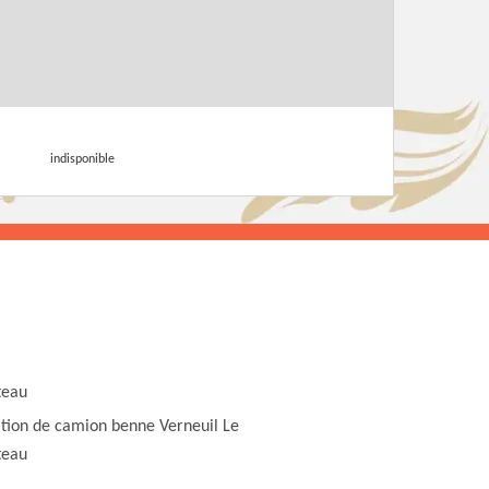
indisponible
teau
tion de camion benne Verneuil Le
teau