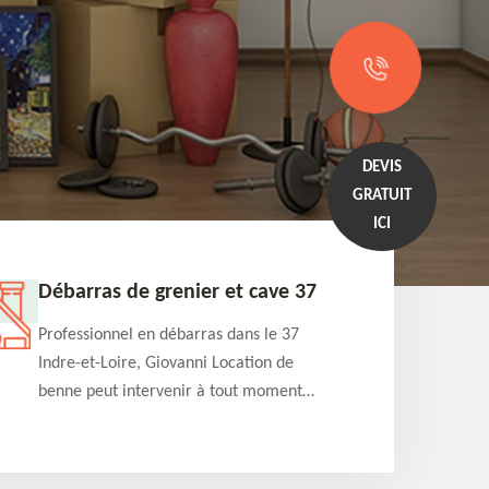
DEVIS
GRATUIT
ICI
Débarras de grenier et cave 37
Entrep
Professionnel en débarras dans le 37
Professi
Indre-et-Loire, Giovanni Location de
Indre-et
benne peut intervenir à tout moment
benne es
pour s'occuper du débarras de grenier et
années e
cave. Prestation de qualité et devis
projets 
détaillé offert
appartem