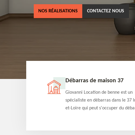
NOS RÉALISATIONS
CONTACTEZ NOUS
ne 37
Débarras de maison 37
as dans le 37 Indre-
Giovanni Location de benne est un
cation de benne
spécialiste en débarras dans le 37 I
clients des bennes
et-Loire qui peut s'occuper du déba
tés qu'ils peuvent
de votre maison gratuitement selo
ng terme.
différentes condition. Intervention 
et efficace