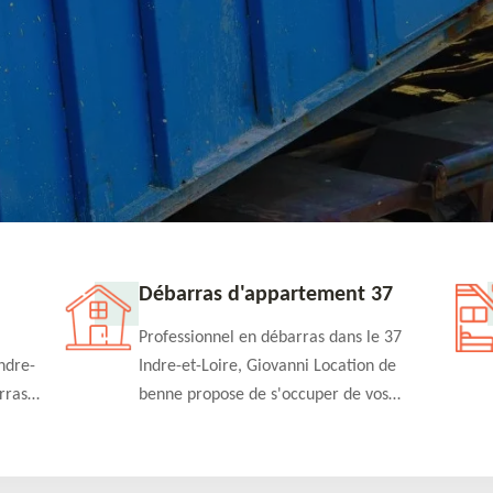
Débarras d'appartement 37
Professionnel en débarras dans le 37
ndre-
Indre-et-Loire, Giovanni Location de
rras
benne propose de s'occuper de vos
n
projets de débarras d'appartement à un
rapide
tarif pas cher. Fournit un travail de
qualité en toute circonstance