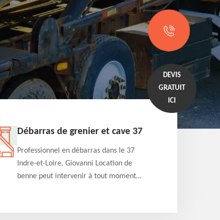
DEVIS
GRATUIT
ICI
Débarras de grenier et cave 37
Entrep
Professionnel en débarras dans le 37
Professi
Indre-et-Loire, Giovanni Location de
Indre-et
benne peut intervenir à tout moment
benne es
pour s'occuper du débarras de grenier et
années e
cave. Prestation de qualité et devis
projets 
détaillé offert
appartem