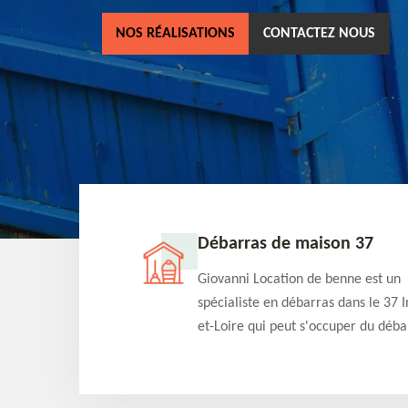
NOS RÉALISATIONS
CONTACTEZ NOUS
ne 37
Débarras de maison 37
as dans le 37 Indre-
Giovanni Location de benne est un
cation de benne
spécialiste en débarras dans le 37 I
clients des bennes
et-Loire qui peut s'occuper du déba
tés qu'ils peuvent
de votre maison gratuitement selo
ng terme.
différentes condition. Intervention 
et efficace