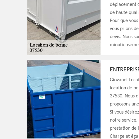
déplacement d
de haute quali
Pour que vous 
vous prions de
devis. Nous so
minutieuseme
ENTREPRIS
Giovanni Locat
location de be
37530. Nous d
proposons une 
Si vous désire
notre service,
prestation de 
Charge et éga