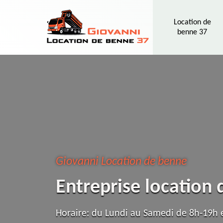
Location de
benne 37
Giovanni Location de benne
Entreprise location
Horaire: du Lundi au Samedi de 8h-19h e