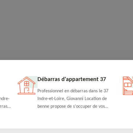
Débarras d'appartement 37
Professionnel en débarras dans le 37
ndre-
Indre-et-Loire, Giovanni Location de
rras
benne propose de s'occuper de vos
n
projets de débarras d'appartement à un
rapide
tarif pas cher. Fournit un travail de
qualité en toute circonstance