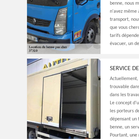
benne, nous m
n'avez même à 
transport, nou
que vous cherc
tarifs dépende
évacuer, un de
SERVICE D
Actuellement, 
trouvable dans
dans les trava
Le concept d’u
les porteurs d
dépensant un 
benne, un serv
Pourtant, une