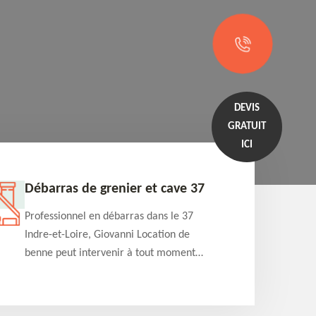
DEVIS
GRATUIT
ICI
Débarras de grenier et cave 37
Entrep
Professionnel en débarras dans le 37
Professi
Indre-et-Loire, Giovanni Location de
Indre-et
benne peut intervenir à tout moment
benne es
pour s'occuper du débarras de grenier et
années e
cave. Prestation de qualité et devis
projets 
détaillé offert
appartem