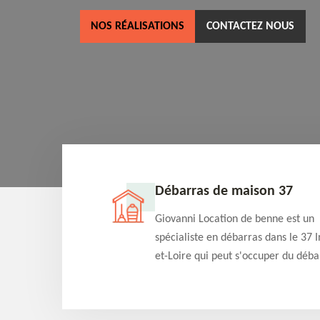
NOS RÉALISATIONS
CONTACTEZ NOUS
ne 37
Débarras de maison 37
as dans le 37 Indre-
Giovanni Location de benne est un
cation de benne
spécialiste en débarras dans le 37 I
clients des bennes
et-Loire qui peut s'occuper du déba
tés qu'ils peuvent
de votre maison gratuitement selo
ng terme.
différentes condition. Intervention 
et efficace