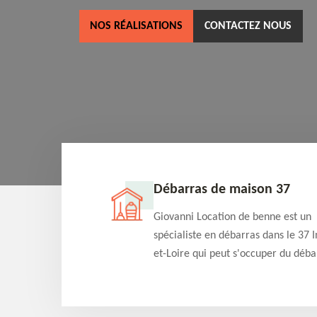
NOS RÉALISATIONS
CONTACTEZ NOUS
ne 37
Débarras de maison 37
as dans le 37 Indre-
Giovanni Location de benne est un
cation de benne
spécialiste en débarras dans le 37 I
clients des bennes
et-Loire qui peut s'occuper du déba
tés qu'ils peuvent
de votre maison gratuitement selo
ng terme.
différentes condition. Intervention 
et efficace