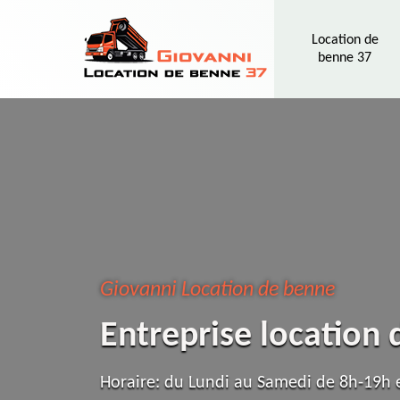
Location de
benne 37
Giovanni Location de benne
Entreprise location
Horaire: du Lundi au Samedi de 8h-19h e