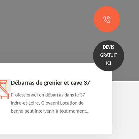
DEVIS
GRATUIT
ICI
Débarras de grenier et cave 37
Entrep
Professionnel en débarras dans le 37
Professi
Indre-et-Loire, Giovanni Location de
Indre-et
benne peut intervenir à tout moment
benne es
pour s'occuper du débarras de grenier et
années e
cave. Prestation de qualité et devis
projets 
détaillé offert
appartem