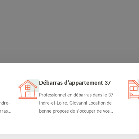
Débarras d'appartement 37
Professionnel en débarras dans le 37
ndre-
Indre-et-Loire, Giovanni Location de
rras
benne propose de s'occuper de vos
n
projets de débarras d'appartement à un
rapide
tarif pas cher. Fournit un travail de
qualité en toute circonstance