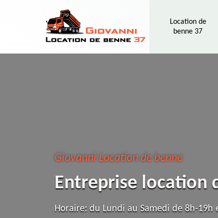
Location de
benne 37
Giovanni Location de benne
Entreprise location
Horaire: du Lundi au Samedi de 8h-19h e