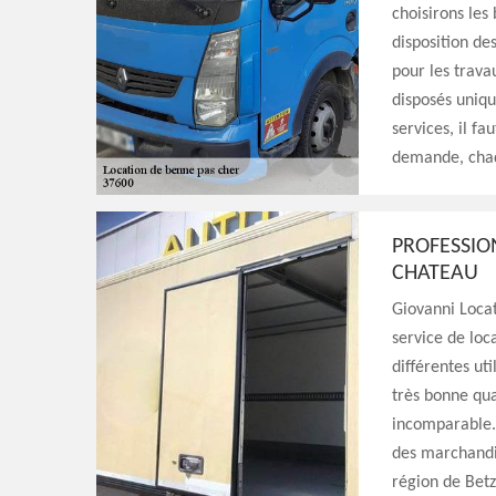
choisirons le
disposition de
pour les trava
disposés uniqu
services, il fa
demande, chaqu
PROFESSIO
CHATEAU
Giovanni Locat
service de loc
différentes ut
très bonne qua
incomparable. 
des marchandis
région de Betz