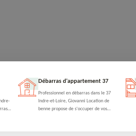
Débarras d'appartement 37
Professionnel en débarras dans le 37
ndre-
Indre-et-Loire, Giovanni Location de
rras
benne propose de s'occuper de vos
n
projets de débarras d'appartement à un
rapide
tarif pas cher. Fournit un travail de
qualité en toute circonstance