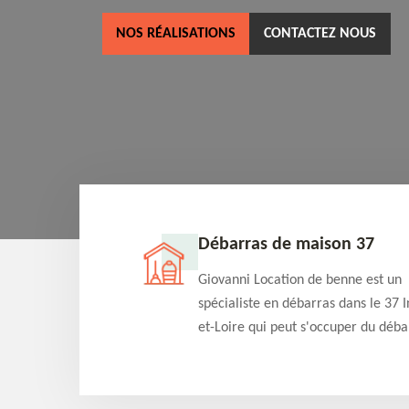
NOS RÉALISATIONS
CONTACTEZ NOUS
ne 37
Débarras de maison 37
as dans le 37 Indre-
Giovanni Location de benne est un
cation de benne
spécialiste en débarras dans le 37 I
clients des bennes
et-Loire qui peut s'occuper du déba
tés qu'ils peuvent
de votre maison gratuitement selo
ng terme.
différentes condition. Intervention 
et efficace