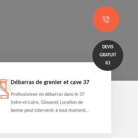
DEVIS
GRATUIT
ICI
Débarras de grenier et cave 37
Entrep
Professionnel en débarras dans le 37
Professi
Indre-et-Loire, Giovanni Location de
Indre-et
benne peut intervenir à tout moment
benne es
pour s'occuper du débarras de grenier et
années e
cave. Prestation de qualité et devis
projets 
détaillé offert
appartem