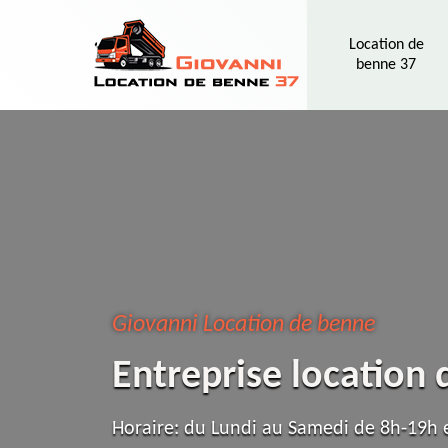
Location de
benne 37
Giovanni Location de benne
Entreprise location
Horaire: du Lundi au Samedi de 8h-19h e