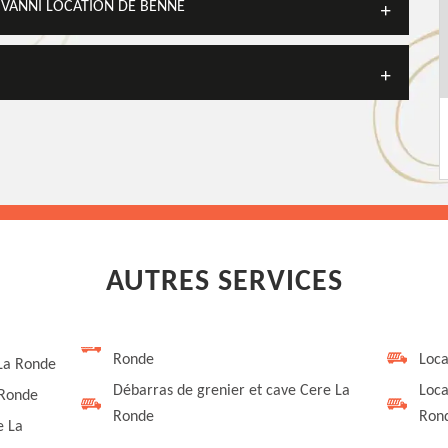
OVANNI LOCATION DE BENNE
AUTRES SERVICES
Ronde
Loca
 La Ronde
Débarras de grenier et cave Cere La
Loca
 Ronde
Ronde
Ron
e La