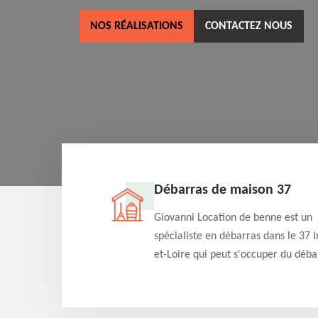
NOS RÉALISATIONS
CONTACTEZ NOUS
ne 37
Débarras de maison 37
as dans le 37 Indre-
Giovanni Location de benne est un
cation de benne
spécialiste en débarras dans le 37 I
clients des bennes
et-Loire qui peut s'occuper du déba
tés qu'ils peuvent
de votre maison gratuitement selo
ng terme.
différentes condition. Intervention 
et efficace