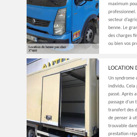
maximum pour 
professionnel.
secteur d’agri
benne. Le gran
des charges f
ou bien vos pr
LOCATION 
Un syndrome d
individu. Cela
passé. Après a
passage d’un t
transfert des 
de penser à u
trouvable dans
prestation rép