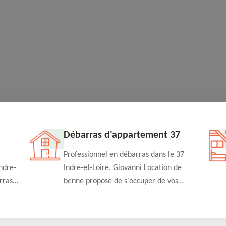
Débarras d'appartement 37
Professionnel en débarras dans le 37
ndre-
Indre-et-Loire, Giovanni Location de
rras
benne propose de s'occuper de vos
n
projets de débarras d'appartement à un
rapide
tarif pas cher. Fournit un travail de
qualité en toute circonstance