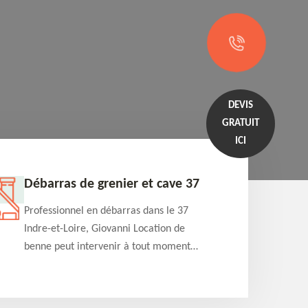
DEVIS
GRATUIT
ICI
Débarras de grenier et cave 37
Entrep
Professionnel en débarras dans le 37
Professi
Indre-et-Loire, Giovanni Location de
Indre-et
benne peut intervenir à tout moment
benne es
pour s'occuper du débarras de grenier et
années e
cave. Prestation de qualité et devis
projets 
détaillé offert
appartem