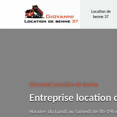
Location de
benne 37
Giovanni Location de benne
Entreprise location
Horaire: du Lundi au Samedi de 8h-19h e