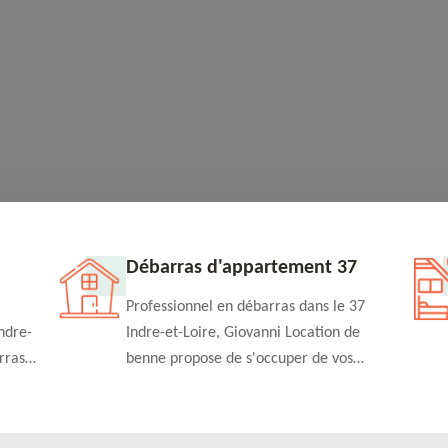
Débarras d'appartement 37
Professionnel en débarras dans le 37
ndre-
Indre-et-Loire, Giovanni Location de
rras
benne propose de s'occuper de vos
n
projets de débarras d'appartement à un
rapide
tarif pas cher. Fournit un travail de
qualité en toute circonstance