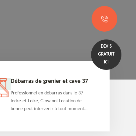
DEVIS
GRATUIT
ICI
Débarras de grenier et cave 37
Entrep
Professionnel en débarras dans le 37
Professi
Indre-et-Loire, Giovanni Location de
Indre-et
benne peut intervenir à tout moment
benne es
pour s'occuper du débarras de grenier et
années e
cave. Prestation de qualité et devis
projets 
détaillé offert
appartem