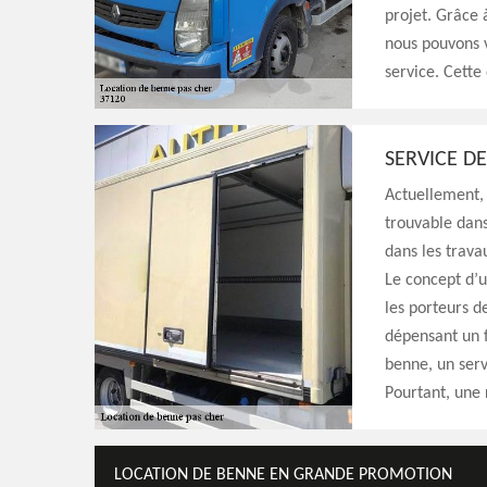
projet. Grâce 
nous pouvons v
service. Cette
SERVICE D
Actuellement, 
trouvable dans
dans les trava
Le concept d’u
les porteurs d
dépensant un 
benne, un serv
Pourtant, une
LOCATION DE BENNE EN GRANDE PROMOTION