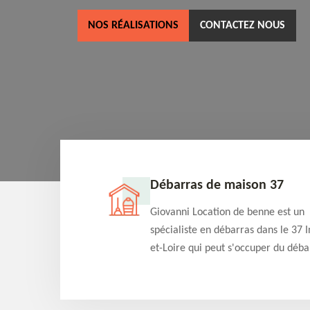
NOS RÉALISATIONS
CONTACTEZ NOUS
ne 37
Débarras de maison 37
as dans le 37 Indre-
Giovanni Location de benne est un
cation de benne
spécialiste en débarras dans le 37 I
clients des bennes
et-Loire qui peut s'occuper du déba
tés qu'ils peuvent
de votre maison gratuitement selo
ng terme.
différentes condition. Intervention 
et efficace