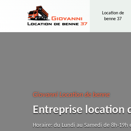
Location de
benne 37
Giovanni Location de benne
Entreprise location
Horaire: du Lundi au Samedi de 8h-19h e