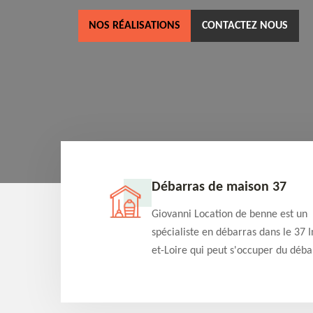
NOS RÉALISATIONS
CONTACTEZ NOUS
ne 37
Débarras de maison 37
as dans le 37 Indre-
Giovanni Location de benne est un
cation de benne
spécialiste en débarras dans le 37 I
clients des bennes
et-Loire qui peut s'occuper du déba
tés qu'ils peuvent
de votre maison gratuitement selo
ng terme.
différentes condition. Intervention 
et efficace