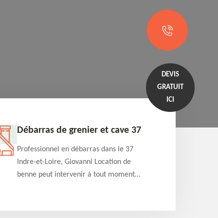
DEVIS
GRATUIT
ICI
Débarras de grenier et cave 37
Entrep
Professionnel en débarras dans le 37
Professi
Indre-et-Loire, Giovanni Location de
Indre-et
benne peut intervenir à tout moment
benne es
pour s'occuper du débarras de grenier et
années e
cave. Prestation de qualité et devis
projets 
détaillé offert
appartem