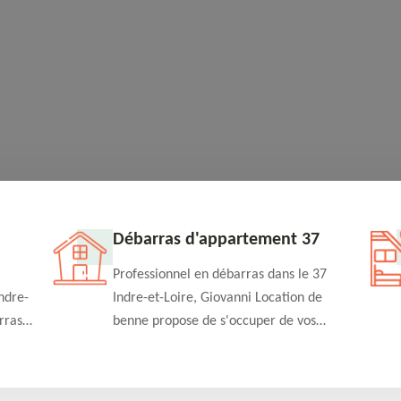
Débarras d'appartement 37
Professionnel en débarras dans le 37
ndre-
Indre-et-Loire, Giovanni Location de
rras
benne propose de s'occuper de vos
n
projets de débarras d'appartement à un
rapide
tarif pas cher. Fournit un travail de
qualité en toute circonstance