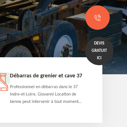
DEVIS
GRATUIT
ICI
Débarras de grenier et cave 37
Entrep
Professionnel en débarras dans le 37
Professi
Indre-et-Loire, Giovanni Location de
Indre-et
benne peut intervenir à tout moment
benne es
pour s'occuper du débarras de grenier et
années e
cave. Prestation de qualité et devis
projets 
détaillé offert
appartem