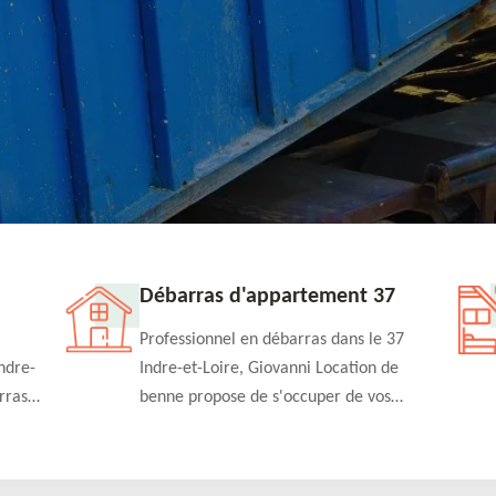
Débarras d'appartement 37
Professionnel en débarras dans le 37
ndre-
Indre-et-Loire, Giovanni Location de
rras
benne propose de s'occuper de vos
n
projets de débarras d'appartement à un
rapide
tarif pas cher. Fournit un travail de
qualité en toute circonstance