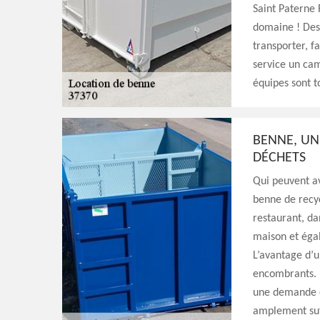
Saint Paterne
domaine ! Des 
transporter, f
service un cam
équipes sont t
BENNE, UN
DÉCHETS
Qui peuvent av
benne de recyc
restaurant, da
maison et égal
L’avantage d’u
encombrants. P
une demande d
amplement suf