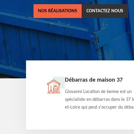
NOS RÉALISATIONS
CONTACTEZ NOUS
ne 37
Débarras de maison 37
as dans le 37 Indre-
Giovanni Location de benne est un
cation de benne
spécialiste en débarras dans le 37 I
clients des bennes
et-Loire qui peut s'occuper du déba
tés qu'ils peuvent
de votre maison gratuitement selo
ng terme.
différentes condition. Intervention 
et efficace