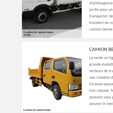
d’aménagement
jardin pour u
transporter de
transfert de v
camion benne 
CAMION BE
La vente en li
grande évoluti
secteurs de tr
une création 
livraison peuv
très robuste. 
pouvons vous p
assurer le meil