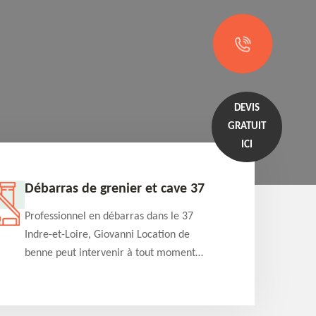
DEVIS
GRATUIT
ICI
Débarras de grenier et cave 37
Entrep
Professionnel en débarras dans le 37
Professi
Indre-et-Loire, Giovanni Location de
Indre-et
benne peut intervenir à tout moment
benne es
pour s'occuper du débarras de grenier et
années e
cave. Prestation de qualité et devis
projets 
détaillé offert
appartem