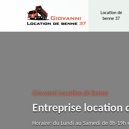
Location de
benne 37
Giovanni Location de benne
Entreprise location
Horaire: du Lundi au Samedi de 8h-19h e