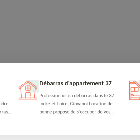
Débarras d'appartement 37
Professionnel en débarras dans le 37
ndre-
Indre-et-Loire, Giovanni Location de
rras
benne propose de s'occuper de vos
n
projets de débarras d'appartement à un
rapide
tarif pas cher. Fournit un travail de
qualité en toute circonstance