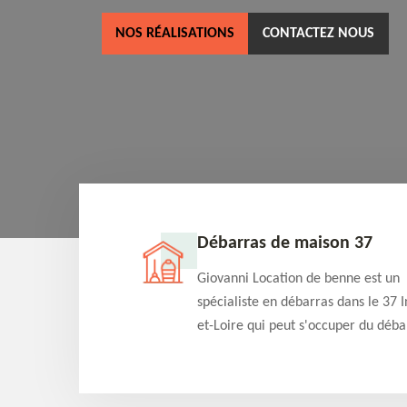
NOS RÉALISATIONS
CONTACTEZ NOUS
ne 37
Débarras de maison 37
as dans le 37 Indre-
Giovanni Location de benne est un
cation de benne
spécialiste en débarras dans le 37 I
clients des bennes
et-Loire qui peut s'occuper du déba
tés qu'ils peuvent
de votre maison gratuitement selo
ng terme.
différentes condition. Intervention 
et efficace