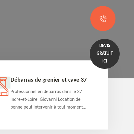
DEVIS
GRATUIT
ICI
Débarras de grenier et cave 37
Entrep
Professionnel en débarras dans le 37
Professi
Indre-et-Loire, Giovanni Location de
Indre-et
benne peut intervenir à tout moment
benne es
pour s'occuper du débarras de grenier et
années e
cave. Prestation de qualité et devis
projets 
détaillé offert
appartem