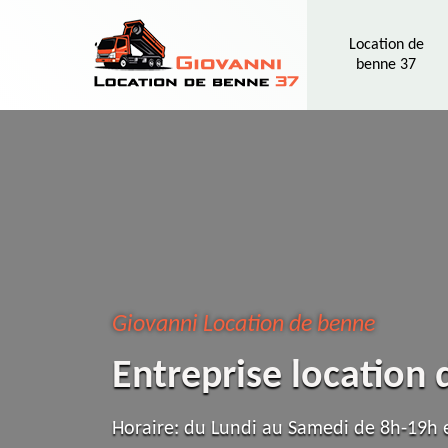
Location de
benne 37
Giovanni Location de benne
Entreprise location
Horaire: du Lundi au Samedi de 8h-19h e