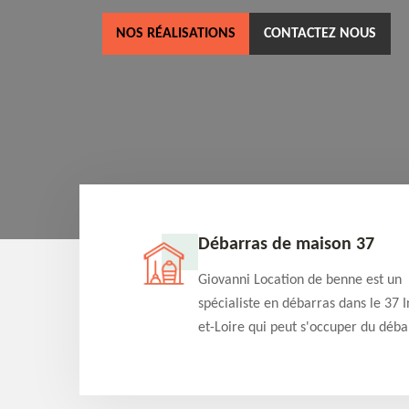
NOS RÉALISATIONS
CONTACTEZ NOUS
ne 37
Débarras de maison 37
as dans le 37 Indre-
Giovanni Location de benne est un
cation de benne
spécialiste en débarras dans le 37 I
clients des bennes
et-Loire qui peut s'occuper du déba
tés qu'ils peuvent
de votre maison gratuitement selo
ng terme.
différentes condition. Intervention 
et efficace