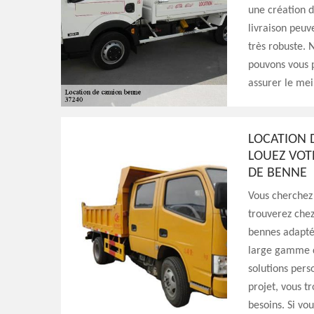
une création 
livraison peuv
très robuste. 
pouvons vous p
assurer le meil
LOCATION 
LOUEZ VOT
DE BENNE
Vous cherchez
trouverez che
bennes adaptés
large gamme de
solutions pers
projet, vous t
besoins. Si vo