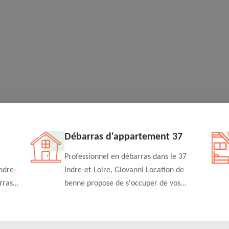
Débarras d'appartement 37
Professionnel en débarras dans le 37
ndre-
Indre-et-Loire, Giovanni Location de
rras
benne propose de s'occuper de vos
n
projets de débarras d'appartement à un
rapide
tarif pas cher. Fournit un travail de
qualité en toute circonstance