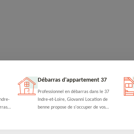
Débarras d'appartement 37
Professionnel en débarras dans le 37
ndre-
Indre-et-Loire, Giovanni Location de
rras
benne propose de s'occuper de vos
n
projets de débarras d'appartement à un
rapide
tarif pas cher. Fournit un travail de
qualité en toute circonstance