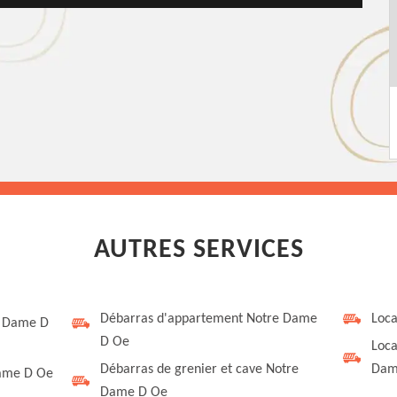
AUTRES SERVICES
Débarras d'appartement Notre Dame
Loca
e Dame D
D Oe
Loca
Débarras de grenier et cave Notre
Dam
Dame D Oe
Dame D Oe