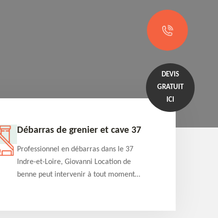
DEVIS
GRATUIT
ICI
Débarras de grenier et cave 37
Entrep
Professionnel en débarras dans le 37
Professi
Indre-et-Loire, Giovanni Location de
Indre-et
benne peut intervenir à tout moment
benne es
pour s'occuper du débarras de grenier et
années e
cave. Prestation de qualité et devis
projets 
détaillé offert
appartem