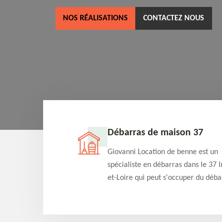
NOS RÉALISATIONS
CONTACTEZ NOUS
ne 37
Débarras de maison 37
as dans le 37 Indre-
Giovanni Location de benne est un
cation de benne
spécialiste en débarras dans le 37 I
clients des bennes
et-Loire qui peut s'occuper du déba
tés qu'ils peuvent
de votre maison gratuitement selo
ng terme.
différentes condition. Intervention 
et efficace