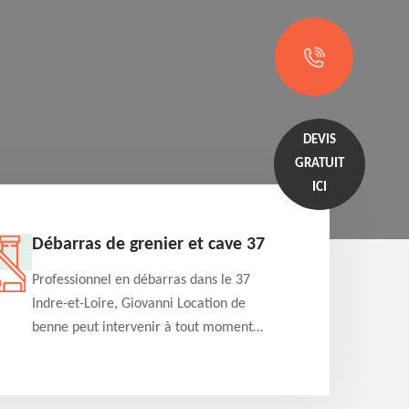
DEVIS
GRATUIT
ICI
Débarras de grenier et cave 37
Entrep
Professionnel en débarras dans le 37
Professi
Indre-et-Loire, Giovanni Location de
Indre-et
benne peut intervenir à tout moment
benne es
pour s'occuper du débarras de grenier et
années e
cave. Prestation de qualité et devis
projets 
détaillé offert
appartem