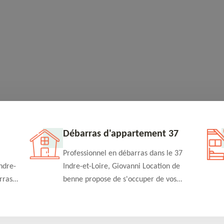
Débarras d'appartement 37
Professionnel en débarras dans le 37
ndre-
Indre-et-Loire, Giovanni Location de
rras
benne propose de s'occuper de vos
n
projets de débarras d'appartement à un
rapide
tarif pas cher. Fournit un travail de
qualité en toute circonstance