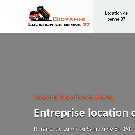
Location de
benne 37
Giovanni Location de benne
Entreprise location
Horaire: du Lundi au Samedi de 8h-19h e