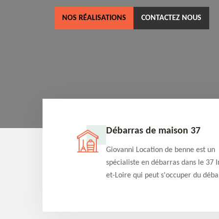
NOS RÉALISATIONS
CONTACTEZ NOUS
ne 37
Débarras de maison 37
as dans le 37 Indre-
Giovanni Location de benne est un
cation de benne
spécialiste en débarras dans le 37 I
clients des bennes
et-Loire qui peut s'occuper du déba
tés qu'ils peuvent
de votre maison gratuitement selo
ng terme.
différentes condition. Intervention 
et efficace