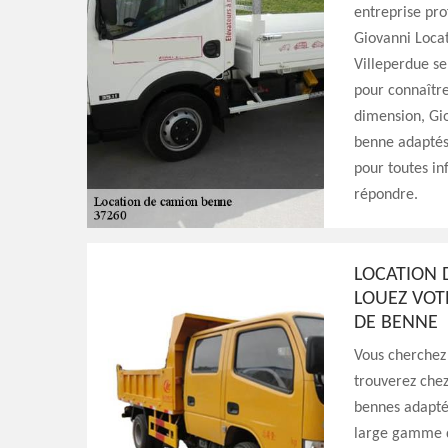
entreprise pro
Giovanni Locat
Villeperdue se
pour connaître
dimension, Gio
benne adaptés à
pour toutes i
répondre.
LOCATION 
LOUEZ VOT
DE BENNE
Vous cherchez
trouverez che
bennes adaptés
large gamme de