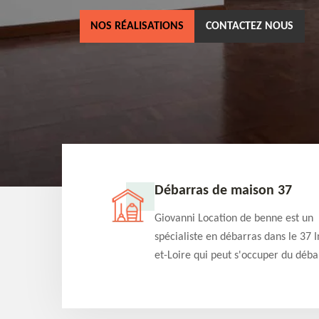
NOS RÉALISATIONS
CONTACTEZ NOUS
ne 37
Débarras de maison 37
as dans le 37 Indre-
Giovanni Location de benne est un
cation de benne
spécialiste en débarras dans le 37 I
clients des bennes
et-Loire qui peut s'occuper du déba
tés qu'ils peuvent
de votre maison gratuitement selo
ng terme.
différentes condition. Intervention 
et efficace