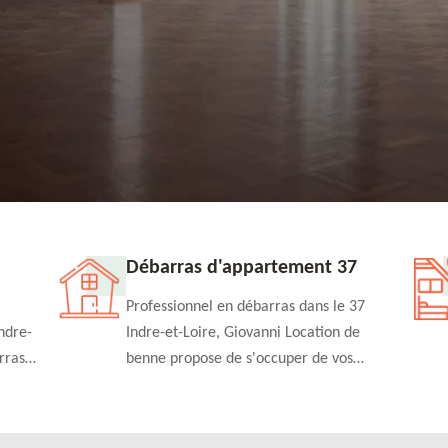
Débarras d'appartement 37
Professionnel en débarras dans le 37
ndre-
Indre-et-Loire, Giovanni Location de
rras
benne propose de s'occuper de vos
n
projets de débarras d'appartement à un
rapide
tarif pas cher. Fournit un travail de
qualité en toute circonstance