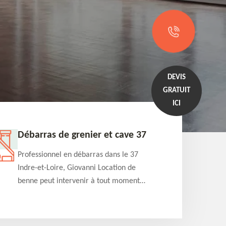
DEVIS
GRATUIT
ICI
Débarras de grenier et cave 37
Entrep
Professionnel en débarras dans le 37
Professi
Indre-et-Loire, Giovanni Location de
Indre-et
benne peut intervenir à tout moment
benne es
pour s'occuper du débarras de grenier et
années e
cave. Prestation de qualité et devis
projets 
détaillé offert
appartem