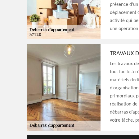
présence d’un 
déplacement d
activité qui p
une opération 
TRAVAUX D
Les travaux de
tout facile à r
matériels dédi
d’organisation
primordiaux p
réalisation de
débarras d’app
votre tâche, p