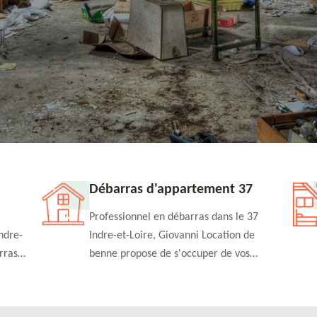
Débarras d'appartement 37
Professionnel en débarras dans le 37
ndre-
Indre-et-Loire, Giovanni Location de
rras
benne propose de s'occuper de vos
n
projets de débarras d'appartement à un
rapide
tarif pas cher. Fournit un travail de
qualité en toute circonstance