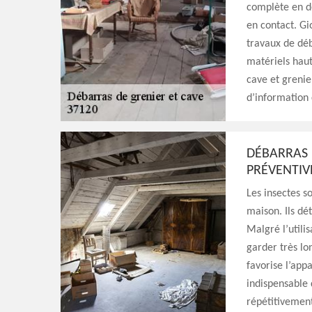
complète en dé
en contact. Gi
travaux de déb
matériels hau
cave et grenier
d’information 
DÉBARRAS 
PRÉVENTIVE
Les insectes s
maison. Ils dé
Malgré l’utilis
garder très lo
favorise l’appa
indispensable 
répétitivement