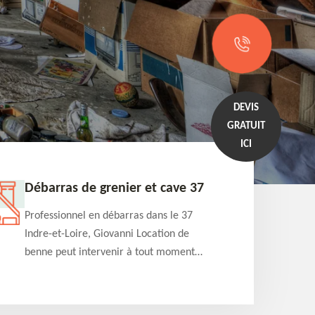
DEVIS
GRATUIT
ICI
Débarras de grenier et cave 37
Entrep
Professionnel en débarras dans le 37
Professi
Indre-et-Loire, Giovanni Location de
Indre-et
benne peut intervenir à tout moment
benne es
pour s'occuper du débarras de grenier et
années e
cave. Prestation de qualité et devis
projets 
détaillé offert
appartem