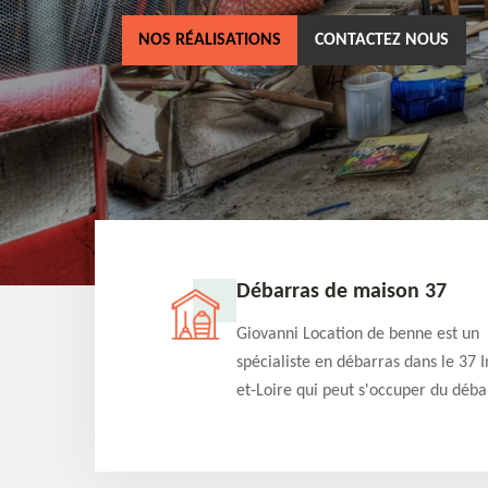
NOS RÉALISATIONS
CONTACTEZ NOUS
ne 37
Débarras de maison 37
as dans le 37 Indre-
Giovanni Location de benne est un
cation de benne
spécialiste en débarras dans le 37 I
clients des bennes
et-Loire qui peut s'occuper du déba
tés qu'ils peuvent
de votre maison gratuitement selo
ng terme.
différentes condition. Intervention 
et efficace