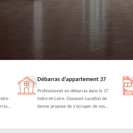
Débarras d'appartement 37
Professionnel en débarras dans le 37
ndre-
Indre-et-Loire, Giovanni Location de
rras
benne propose de s'occuper de vos
n
projets de débarras d'appartement à un
rapide
tarif pas cher. Fournit un travail de
qualité en toute circonstance