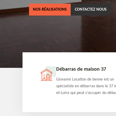
NOS RÉALISATIONS
CONTACTEZ NOUS
ne 37
Débarras de maison 37
as dans le 37 Indre-
Giovanni Location de benne est un
cation de benne
spécialiste en débarras dans le 37 I
clients des bennes
et-Loire qui peut s'occuper du déba
tés qu'ils peuvent
de votre maison gratuitement selo
ng terme.
différentes condition. Intervention 
et efficace