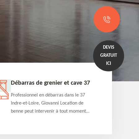
DEVIS
GRATUIT
ICI
Débarras de grenier et cave 37
Entrep
Professionnel en débarras dans le 37
Professi
Indre-et-Loire, Giovanni Location de
Indre-et
benne peut intervenir à tout moment
benne es
pour s'occuper du débarras de grenier et
années e
cave. Prestation de qualité et devis
projets 
détaillé offert
appartem