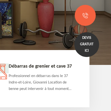
DEVIS
GRATUIT
ICI
Débarras de grenier et cave 37
Entrep
Professionnel en débarras dans le 37
Professi
Indre-et-Loire, Giovanni Location de
Indre-et
benne peut intervenir à tout moment
benne es
pour s'occuper du débarras de grenier et
années e
cave. Prestation de qualité et devis
projets 
détaillé offert
appartem