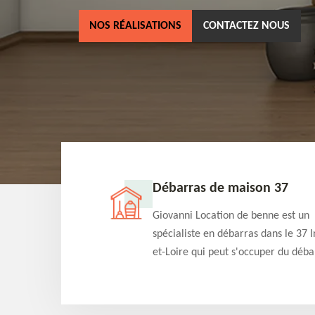
NOS RÉALISATIONS
CONTACTEZ NOUS
ne 37
Débarras de maison 37
as dans le 37 Indre-
Giovanni Location de benne est un
cation de benne
spécialiste en débarras dans le 37 I
clients des bennes
et-Loire qui peut s'occuper du déba
tés qu'ils peuvent
de votre maison gratuitement selo
ng terme.
différentes condition. Intervention 
et efficace