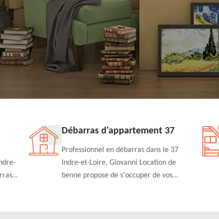
Débarras d'appartement 37
Professionnel en débarras dans le 37
ndre-
Indre-et-Loire, Giovanni Location de
rras
benne propose de s'occuper de vos
n
projets de débarras d'appartement à un
rapide
tarif pas cher. Fournit un travail de
qualité en toute circonstance