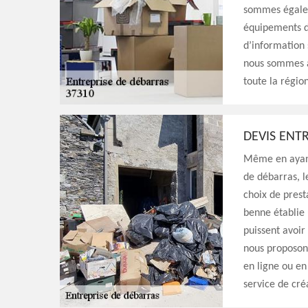
sommes égalem
équipements d
d’information 
nous sommes à 
toute la régio
DEVIS ENT
Même en ayant 
de débarras, l
choix de prest
benne établie 
puissent avoir
nous proposons
en ligne ou en
service de cré