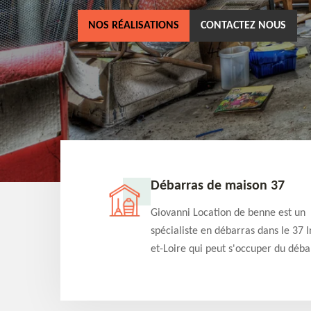
NOS RÉALISATIONS
CONTACTEZ NOUS
ne 37
Débarras de maison 37
as dans le 37 Indre-
Giovanni Location de benne est un
cation de benne
spécialiste en débarras dans le 37 I
clients des bennes
et-Loire qui peut s'occuper du déba
tés qu'ils peuvent
de votre maison gratuitement selo
ng terme.
différentes condition. Intervention 
et efficace