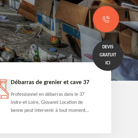
DEVIS
GRATUIT
ICI
Débarras de grenier et cave 37
Entrep
Professionnel en débarras dans le 37
Professi
Indre-et-Loire, Giovanni Location de
Indre-et
benne peut intervenir à tout moment
benne es
pour s'occuper du débarras de grenier et
années e
cave. Prestation de qualité et devis
projets 
détaillé offert
appartem