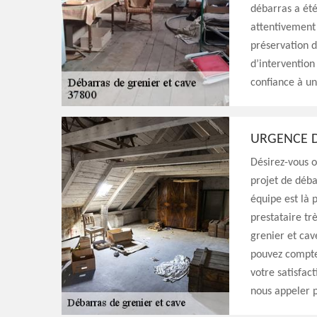
débarras a été
attentivement l
préservation de
d’intervention 
confiance à un
URGENCE D
Désirez-vous o
projet de déba
équipe est là 
prestataire tr
grenier et cav
pouvez compte
votre satisfac
nous appeler p