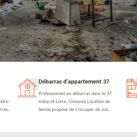
Débarras d'appartement 37
Professionnel en débarras dans le 37
ndre-
Indre-et-Loire, Giovanni Location de
rras
benne propose de s'occuper de vos
n
projets de débarras d'appartement à un
rapide
tarif pas cher. Fournit un travail de
qualité en toute circonstance