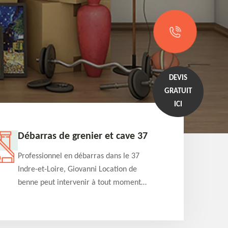
DEVIS
GRATUIT
ICI
Débarras de grenier et cave 37
Entrep
Professionnel en débarras dans le 37
Professi
Indre-et-Loire, Giovanni Location de
Indre-et
benne peut intervenir à tout moment
benne es
pour s'occuper du débarras de grenier et
années e
cave. Prestation de qualité et devis
projets 
détaillé offert
appartem