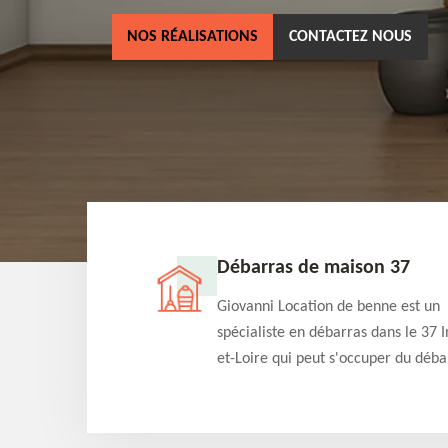
NOS RÉALISATIONS
CONTACTEZ NOUS
ne 37
Débarras de maison 37
as dans le 37 Indre-
Giovanni Location de benne est un
cation de benne
spécialiste en débarras dans le 37 I
clients des bennes
et-Loire qui peut s'occuper du déba
tés qu'ils peuvent
de votre maison gratuitement selo
ng terme.
différentes condition. Intervention 
et efficace