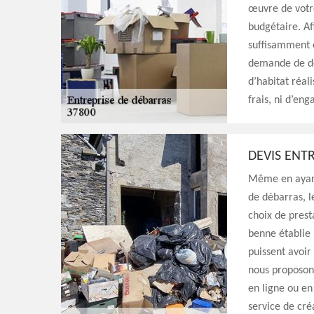
œuvre de votre
budgétaire. Af
suffisamment é
demande de de
d’habitat réal
frais, ni d’en
DEVIS ENT
Même en ayant 
de débarras, l
choix de prest
benne établie 
puissent avoir
nous proposons
en ligne ou en
service de cré