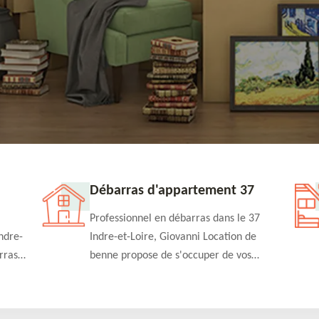
Débarras d'appartement 37
Professionnel en débarras dans le 37
ndre-
Indre-et-Loire, Giovanni Location de
rras
benne propose de s'occuper de vos
n
projets de débarras d'appartement à un
rapide
tarif pas cher. Fournit un travail de
qualité en toute circonstance