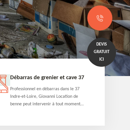
DEVIS
GRATUIT
ICI
Débarras de grenier et cave 37
Entrep
Professionnel en débarras dans le 37
Professi
Indre-et-Loire, Giovanni Location de
Indre-et
benne peut intervenir à tout moment
benne es
pour s'occuper du débarras de grenier et
années e
cave. Prestation de qualité et devis
projets 
détaillé offert
appartem