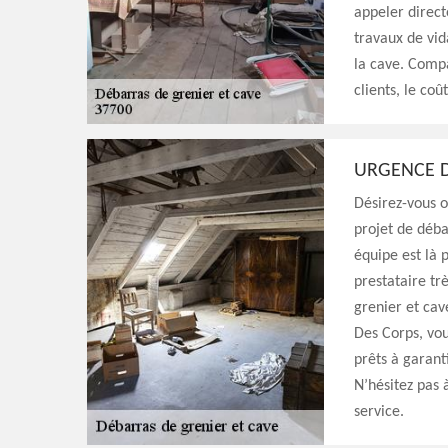
appeler direct
travaux de vid
la cave. Compa
clients, le coû
URGENCE D
Désirez-vous o
projet de déba
équipe est là 
prestataire tr
grenier et cav
Des Corps, vo
prêts à garant
N’hésitez pas 
service.