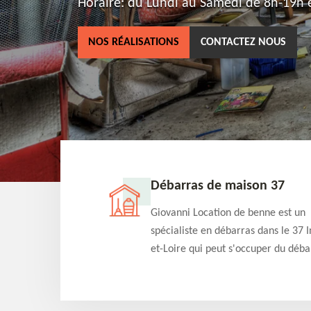
Horaire: du Lundi au Samedi de 8h-19h e
NOS RÉALISATIONS
CONTACTEZ NOUS
ne 37
Débarras de maison 37
as dans le 37 Indre-
Giovanni Location de benne est un
cation de benne
spécialiste en débarras dans le 37 I
clients des bennes
et-Loire qui peut s'occuper du déba
tés qu'ils peuvent
de votre maison gratuitement selo
ng terme.
différentes condition. Intervention 
et efficace