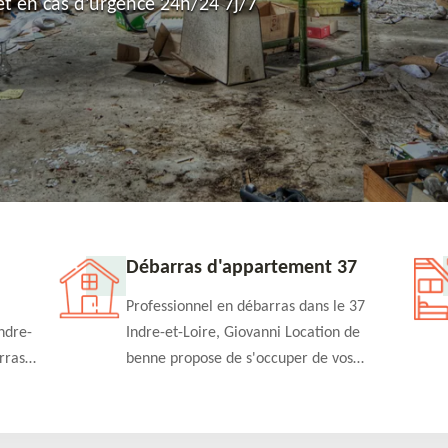
t en cas d'urgence 24h/24 7j/7
Débarras d'appartement 37
Professionnel en débarras dans le 37
ndre-
Indre-et-Loire, Giovanni Location de
rras
benne propose de s'occuper de vos
n
projets de débarras d'appartement à un
rapide
tarif pas cher. Fournit un travail de
qualité en toute circonstance