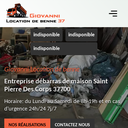
indisponible
indisponible
indisponible
Giovanni Location de benne
Entreprise débarras de maison Saint
Pierre Des Corps 37700
Horaire: du Lundi au Samedi de 8h-19h et en cas
d'urgence 24h/24 7j/7
NOS RÉALISATIONS
CONTACTEZ NOUS