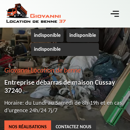
indisponible
indisponible
indisponible
Giovanni Location de benne
Entreprise débarras de maison Cussay
37240
Horaire: du Lundi au Samedi de 8h-19h et en cas
d'urgence 24h/24 7j/7
NOS RÉALISATIONS
CONTACTEZ NOUS