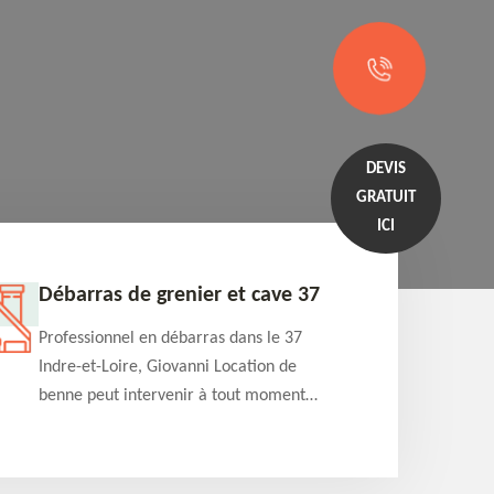
DEVIS
GRATUIT
ICI
Débarras de grenier et cave 37
Entrep
Professionnel en débarras dans le 37
Professi
Indre-et-Loire, Giovanni Location de
Indre-et
benne peut intervenir à tout moment
benne es
pour s'occuper du débarras de grenier et
années e
cave. Prestation de qualité et devis
projets 
détaillé offert
appartem