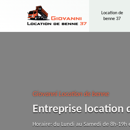
Location de
benne 37
Giovanni Location de benne
Entreprise location
Horaire: du Lundi au Samedi de 8h-19h e