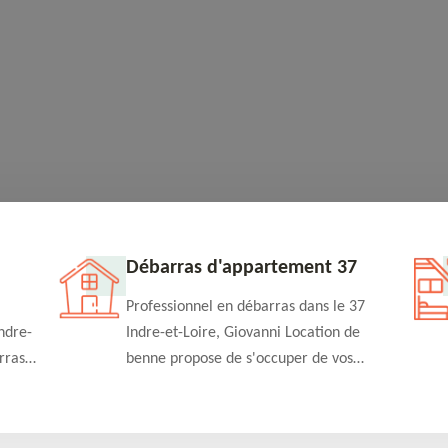
Débarras d'appartement 37
Professionnel en débarras dans le 37
ndre-
Indre-et-Loire, Giovanni Location de
rras
benne propose de s'occuper de vos
n
projets de débarras d'appartement à un
rapide
tarif pas cher. Fournit un travail de
qualité en toute circonstance