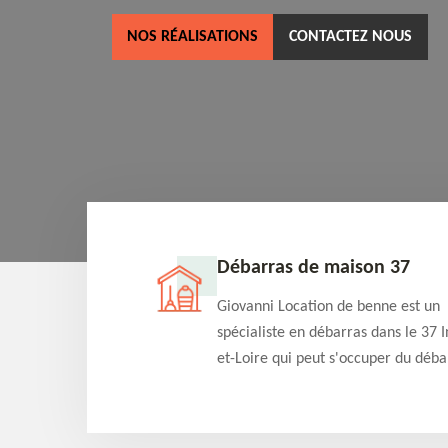
NOS RÉALISATIONS
CONTACTEZ NOUS
ne 37
Débarras de maison 37
as dans le 37 Indre-
Giovanni Location de benne est un
cation de benne
spécialiste en débarras dans le 37 I
clients des bennes
et-Loire qui peut s'occuper du déba
tés qu'ils peuvent
de votre maison gratuitement selo
ng terme.
différentes condition. Intervention 
et efficace