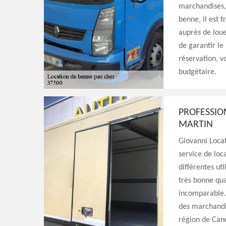
marchandises, 
benne, il est 
auprès de lou
de garantir le
réservation, 
budgétaire.
PROFESSIO
MARTIN
Giovanni Locat
service de loc
différentes ut
très bonne qua
incomparable. 
des marchandis
région de Cand