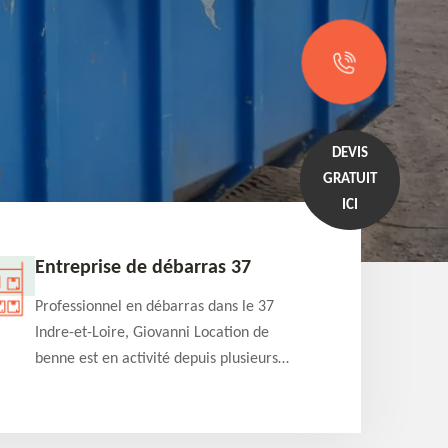
DEVIS
GRATUIT
ICI
Entreprise de débarras 37
Locati
Professionnel en débarras dans le 37
Spéciali
Indre-et-Loire, Giovanni Location de
et-Loire
benne est en activité depuis plusieurs
propose 
années et pourra s'occuper de vos
de diffé
projets de débarras de maison,
louer à 
appartement, cave et grenier. Vous fait