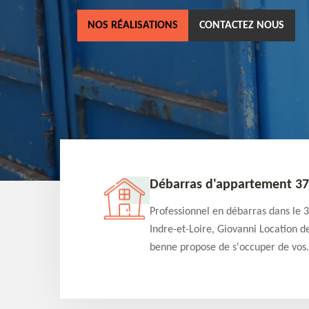
NOS RÉALISATIONS
CONTACTEZ NOUS
son 37
Débarras d'appartement 37
 benne est un
Professionnel en débarras dans le 
as dans le 37 Indre-
Indre-et-Loire, Giovanni Location d
ccuper du débarras
benne propose de s'occuper de vos
uitement selon
projets de débarras d'appartement
 Intervention rapide
tarif pas cher. Fournit un travail de
qualité en toute circonstance