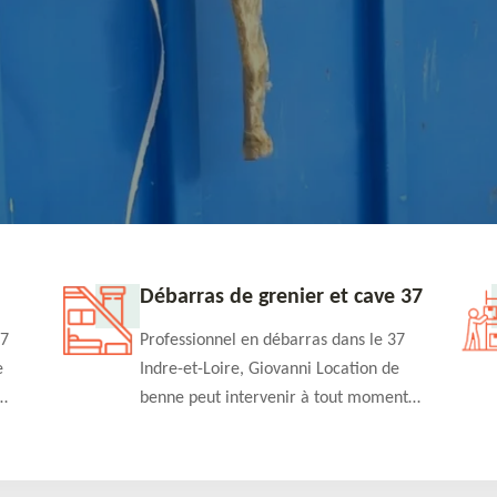
Débarras de grenier et cave 37
37
Professionnel en débarras dans le 37
e
Indre-et-Loire, Giovanni Location de
benne peut intervenir à tout moment
 à un
pour s'occuper du débarras de grenier et
cave. Prestation de qualité et devis
détaillé offert