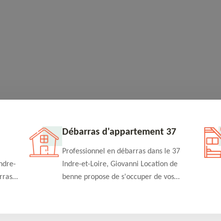
Débarras d'appartement 37
Professionnel en débarras dans le 37
ndre-
Indre-et-Loire, Giovanni Location de
rras
benne propose de s'occuper de vos
n
projets de débarras d'appartement à un
rapide
tarif pas cher. Fournit un travail de
qualité en toute circonstance