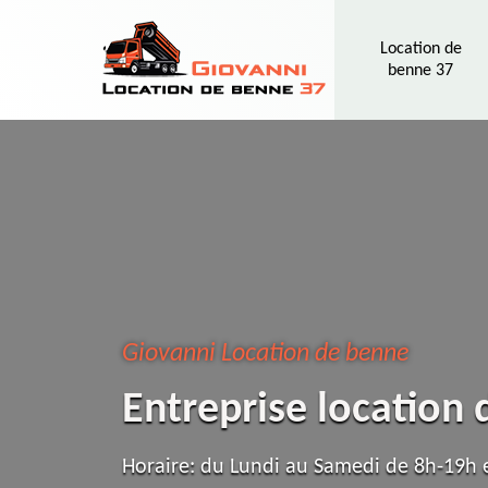
Location de
benne 37
Giovanni Location de benne
Entreprise location
Horaire: du Lundi au Samedi de 8h-19h e