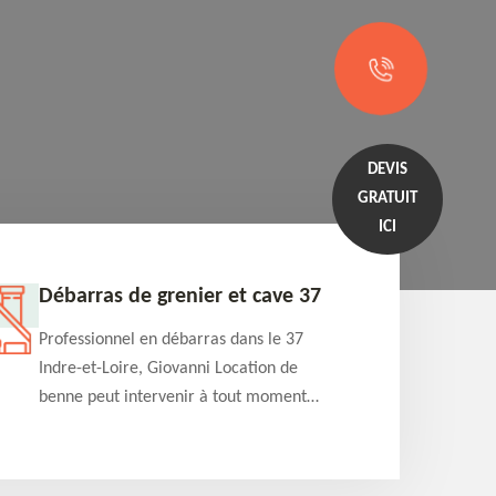
DEVIS
GRATUIT
ICI
Débarras de grenier et cave 37
Entrep
Professionnel en débarras dans le 37
Professi
Indre-et-Loire, Giovanni Location de
Indre-et
benne peut intervenir à tout moment
benne es
pour s'occuper du débarras de grenier et
années e
cave. Prestation de qualité et devis
projets 
détaillé offert
appartem