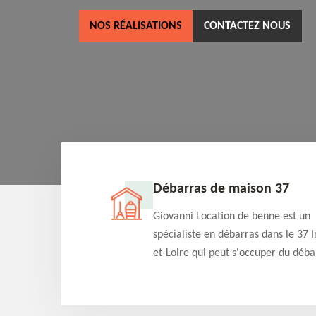
NOS RÉALISATIONS
CONTACTEZ NOUS
ne 37
Débarras de maison 37
as dans le 37 Indre-
Giovanni Location de benne est un
cation de benne
spécialiste en débarras dans le 37 I
clients des bennes
et-Loire qui peut s'occuper du déba
tés qu'ils peuvent
de votre maison gratuitement selo
ng terme.
différentes condition. Intervention 
et efficace