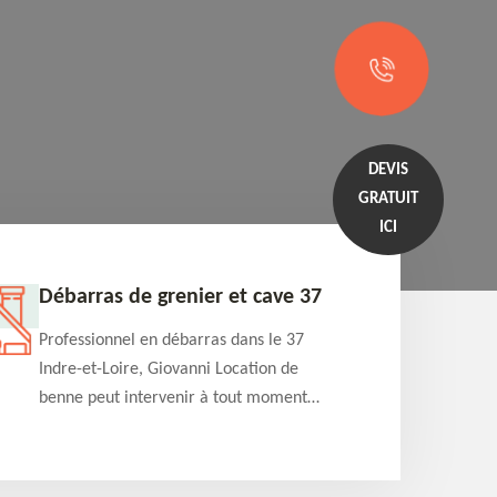
DEVIS
GRATUIT
ICI
Débarras de grenier et cave 37
Entrep
Professionnel en débarras dans le 37
Professi
Indre-et-Loire, Giovanni Location de
Indre-et
benne peut intervenir à tout moment
benne es
pour s'occuper du débarras de grenier et
années e
cave. Prestation de qualité et devis
projets 
détaillé offert
appartem