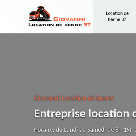
Location de
benne 37
Giovanni Location de benne
Entreprise location
Horaire: du Lundi au Samedi de 8h-19h e