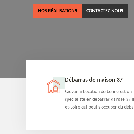
NOS RÉALISATIONS
CONTACTEZ NOUS
ne 37
Débarras de maison 37
as dans le 37 Indre-
Giovanni Location de benne est un
cation de benne
spécialiste en débarras dans le 37 I
clients des bennes
et-Loire qui peut s'occuper du déba
tés qu'ils peuvent
de votre maison gratuitement selo
ng terme.
différentes condition. Intervention 
et efficace