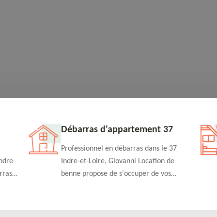
Débarras d'appartement 37
Professionnel en débarras dans le 37
ndre-
Indre-et-Loire, Giovanni Location de
rras
benne propose de s'occuper de vos
n
projets de débarras d'appartement à un
rapide
tarif pas cher. Fournit un travail de
qualité en toute circonstance