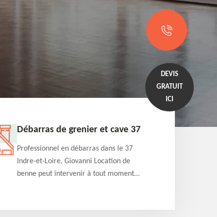
DEVIS
GRATUIT
ICI
Débarras de grenier et cave 37
Entrep
Professionnel en débarras dans le 37
Professi
Indre-et-Loire, Giovanni Location de
Indre-et
benne peut intervenir à tout moment
benne es
pour s'occuper du débarras de grenier et
années e
cave. Prestation de qualité et devis
projets 
détaillé offert
appartem