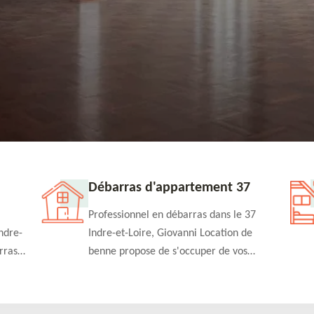
Débarras d'appartement 37
Professionnel en débarras dans le 37
ndre-
Indre-et-Loire, Giovanni Location de
rras
benne propose de s'occuper de vos
n
projets de débarras d'appartement à un
rapide
tarif pas cher. Fournit un travail de
qualité en toute circonstance