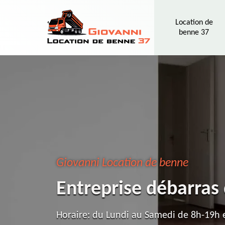
Location de
benne 37
Giovanni Location de benne
Entreprise débarra
Horaire: du Lundi au Samedi de 8h-19h e