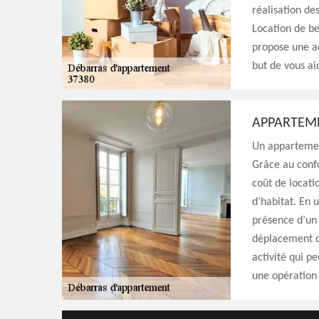
réalisation de
Location de b
propose une ac
but de vous ai
APPARTEM
Un appartement 
Grâce au conf
coût de locati
d’habitat. En 
présence d’un 
déplacement d
activité qui p
une opération 