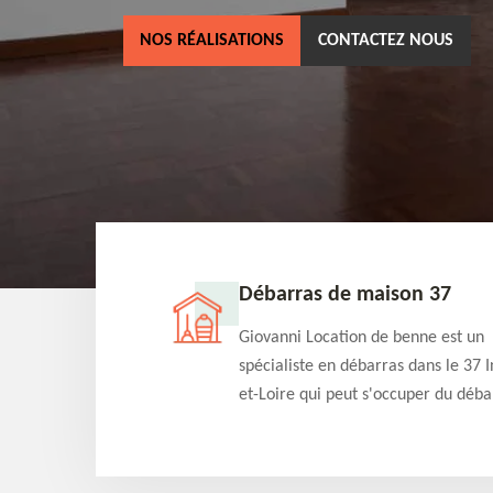
NOS RÉALISATIONS
CONTACTEZ NOUS
ne 37
Débarras de maison 37
as dans le 37 Indre-
Giovanni Location de benne est un
cation de benne
spécialiste en débarras dans le 37 I
clients des bennes
et-Loire qui peut s'occuper du déba
tés qu'ils peuvent
de votre maison gratuitement selo
ng terme.
différentes condition. Intervention 
et efficace