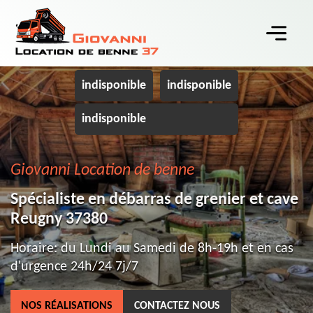
indisponible
indisponible
indisponible
Giovanni Location de benne
Spécialiste en débarras de grenier et cave
Reugny 37380
Horaire: du Lundi au Samedi de 8h-19h et en cas
d'urgence 24h/24 7j/7
NOS RÉALISATIONS
CONTACTEZ NOUS