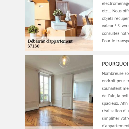
électroménager
etc... Nous of
objets récupér
valeur ! Si vo
consultez notr
Pour le transp
POURQUOI 
Nombreuse son
endroit pour tr
souhaitent men
de l’air, la po
spacieux. Afin
réalisation d’
simplifier vot
d’appartement 