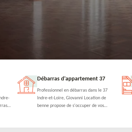
Débarras d'appartement 37
Professionnel en débarras dans le 37
ndre-
Indre-et-Loire, Giovanni Location de
rras
benne propose de s'occuper de vos
n
projets de débarras d'appartement à un
rapide
tarif pas cher. Fournit un travail de
qualité en toute circonstance