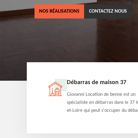
NOS RÉALISATIONS
CONTACTEZ NOUS
ne 37
Débarras de maison 37
as dans le 37 Indre-
Giovanni Location de benne est un
cation de benne
spécialiste en débarras dans le 37 I
clients des bennes
et-Loire qui peut s'occuper du déba
tés qu'ils peuvent
de votre maison gratuitement selo
ng terme.
différentes condition. Intervention 
et efficace