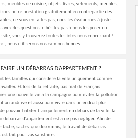
s, meubles de cuisine, objets, livres, vêtements, meubles,
frirons notre prestation gratuitement en contrepartie des
ables, ne vous en faites pas, nous les évaluerons à juste
us avez des questions, n'hésitez pas à nous les poser ou
e site, vous y trouverez toutes les infos nous concernant !
ort, nous utiliserons nos camions bennes.
FAIRE UN DÉBARRAS D’APPARTEMENT ?
t les familles qui considère la ville uniquement comme
availler. Et lors de la retraite, pas mal de Français
er une nouvelle vie à la campagne pour éviter la pollution
llution auditive et aussi pour vivre dans un endroit plus
 de pouvoir habiter tranquillement en dehors de la ville, la
un débarras d’appartement est à ne pas négliger. Afin de
re tâche, sachez que désormais, le travail de débarras
est fait pour vos satisfaire.