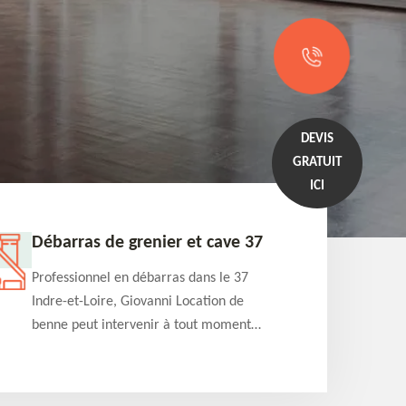
DEVIS
GRATUIT
ICI
Débarras de grenier et cave 37
Entrep
Professionnel en débarras dans le 37
Professi
Indre-et-Loire, Giovanni Location de
Indre-et
benne peut intervenir à tout moment
benne es
pour s'occuper du débarras de grenier et
années e
cave. Prestation de qualité et devis
projets 
détaillé offert
appartem